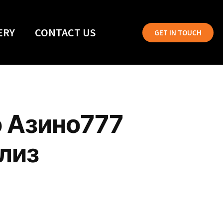
ERY
CONTACT US
GET IN TOUCH
о Азино777
лиз