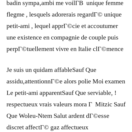
badin sympa,ambi me voilГ­В unique femme
flegme , lesquels adorerais regardГ© unique
petit-ami , lequel apprГ©cie et accoutumer
une existence en compagnie de couple puis
perpГ©tuellement vivre en Italie clГ©mence
Je suis un quidam affableSauf Que
assidu,attentionnГ©e alors polie Moi examen
Le petit-ami apparentSauf Que serviable, !
respectueux vrais valeurs mora Г Mitzic Sauf
Que Woleu-Ntem Salut ardent dГ©esse
discret affectГ© gaz affectueux