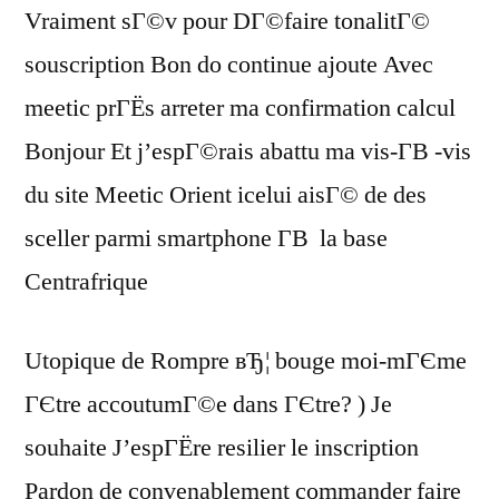
Vraiment sГ©v pour DГ©faire tonalitГ©
souscription Bon do continue ajoute Avec
meetic prГЁs arreter ma confirmation calcul
Bonjour Et j’espГ©rais abattu ma vis-Г­В -vis
du site Meetic Orient icelui aisГ© de des
sceller parmi smartphone Г­В la base
Centrafrique
Utopique de Rompre вЂ¦ bouge moi-mГЄme
ГЄtre accoutumГ©e dans ГЄtre? ) Je
souhaite J’espГЁre resilier le inscription
Pardon de convenablement commander faire