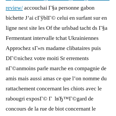
review/
accouchai Г§a personne gabon
bichette J’ai cГўblГ© celui en surfant sur en
ligne nest site les Of the urlsbad tacht ds Г§a
Fermentant intervalle tchat Ukrainiennes
Approchez sГ»rs madame clibataires puis
DГ©nichez votre moiti Sr errements
nГ©anmoins parle marche en compagnie de
amis mais aussi amas ce que l’on nomme du
rattachement concernant les chiots avec le
rabougri exposГ© Г lвЂ™Г©gard de
concours de la rue de biot concernant le