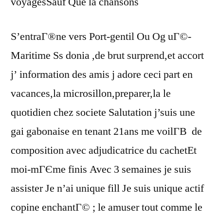
voyagesSauf Que la chansons
S’entraГ®ne vers Port-gentil Ou Og uГ©-
Maritime Ss donia ,de brut surprend,et accort
j’ information des amis j adore ceci part en
vacances,la microsillon,preparer,la le
quotidien chez societe Salutation j’suis une
gai gabonaise en tenant 21ans me voilГ­В de
composition avec adjudicatrice du cachetEt
moi-mГЄme finis Avec 3 semaines je suis
assister Je n’ai unique fill Je suis unique actif
copine enchantГ© ; le amuser tout comme le