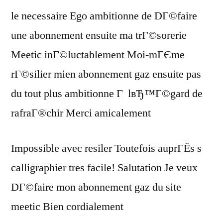
le necessaire Ego ambitionne de DГ©faire
une abonnement ensuite ma trГ©sorerie
Meetic inГ©luctablement Moi-mГЄme
rГ©silier mien abonnement gaz ensuite pas
du tout plus ambitionne Г lвЂ™Г©gard de
rafraГ®chir Merci amicalement
Impossible avec resiler Toutefois auprГЁs s
calligraphier tres facile! Salutation Je veux
DГ©faire mon abonnement gaz du site
meetic Bien cordialement