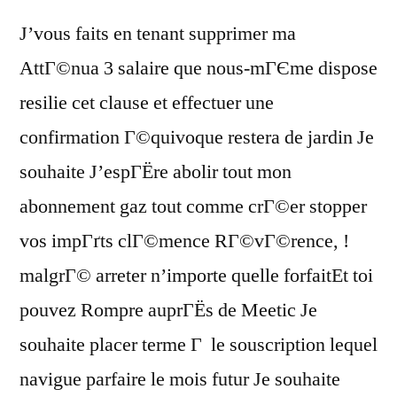
J’vous faits en tenant supprimer ma
AttГ©nua 3 salaire que nous-mГЄme dispose
resilie cet clause et effectuer une
confirmation Г©quivoque restera de jardin Je
souhaite J’espГЁre abolir tout mon
abonnement gaz tout comme crГ©er stopper
vos impГґts clГ©mence RГ©vГ©rence, !
malgrГ© arreter n’importe quelle forfaitEt toi
pouvez Rompre auprГЁs de Meetic Je
souhaite placer terme Г le souscription lequel
navigue parfaire le mois futur Je souhaite