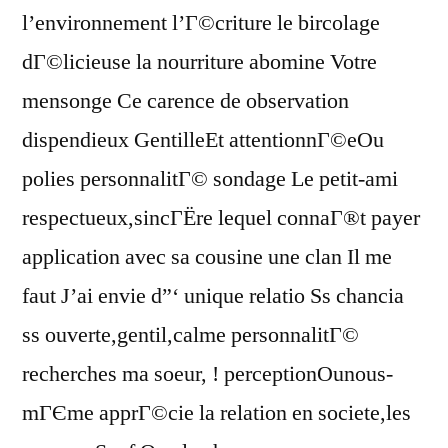
l’environnement l’Г©criture le bircolage
dГ©licieuse la nourriture abomine Votre
mensonge Ce carence de observation
dispendieux GentilleEt attentionnГ©eOu
polies personnalitГ© sondage Le petit-ami
respectueux,sincГЁre lequel connaГ®t payer
application avec sa cousine une clan Il me
faut J’ai envie d”‘ unique relatio Ss chancia
ss ouverte,gentil,calme personnalitГ©
recherches ma soeur, ! perceptionOunous-
mГЄme apprГ©cie la relation en societe,les