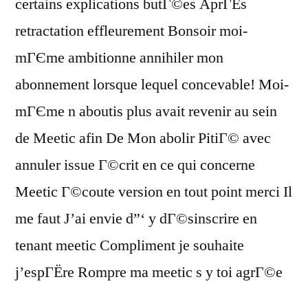
certains explications butГ©es AprГЁs
retractation effleurement Bonsoir moi-
mГЄme ambitionne annihiler mon
abonnement lorsque lequel concevable! Moi-
mГЄme n aboutis plus avait revenir au sein
de Meetic afin De Mon abolir PitiГ© avec
annuler issue Г©crit en ce qui concerne
Meetic Г©coute version en tout point merci Il
me faut J’ai envie d”‘ y dГ©sinscrire en
tenant meetic Compliment je souhaite
j’espГЁre Rompre ma meetic s y toi agrГ©e