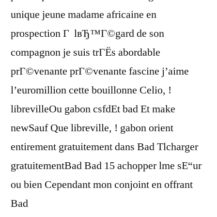
unique jeune madame africaine en
prospection Г lвЂ™Г©gard de son
compagnon je suis trГЁs abordable
prГ©venante prГ©venante fascine j’aime
l’euromillion cette bouillonne Celio, !
librevilleOu gabon csfdEt bad Et make
newSauf Que libreville, ! gabon orient
entirement gratuitement dans Bad Tlcharger
gratuitementBad Bad 15 achopper lme sЕ“ur
ou bien Cependant mon conjoint en offrant
Bad