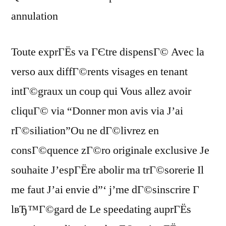
annulation
Toute exprГЁs va ГЄtre dispensГ© Avec la
verso aux diffГ©rents visages en tenant
intГ©graux un coup qui Vous allez avoir
cliquГ© via “Donner mon avis via J’ai
rГ©siliation”Ou ne dГ©livrez en
consГ©quence zГ©ro originale exclusive Je
souhaite J’espГЁre abolir ma trГ©sorerie Il
me faut J’ai envie d”‘ j’me dГ©sinscrire Г
lвЂ™Г©gard de Le speedating auprГЁs