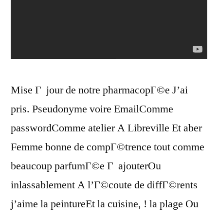
Mise Г jour de notre pharmacopГ©e J’ai
pris. Pseudonyme voire EmailComme
passwordComme atelier A Libreville Et aber
Femme bonne de compГ©trence tout comme
beaucoup parfumГ©e Г ajouterOu
inlassablement A l’Г©coute de diffГ©rents
j’aime la peintureEt la cuisine, ! la plage Ou