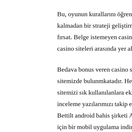
Bu, oyunun kurallarını öğre
kalmadan bir strateji gelişti
fırsat. Belge istemeyen casino
casino siteleri arasında yer a
Bedava bonus veren casino sit
sitemizde bulunmkatadır. Hem
sitemizi sık kullanılanlara e
inceleme yazılarımızı takip ed
Bettilt android bahis şirketi
için bir mobil uygulama indir