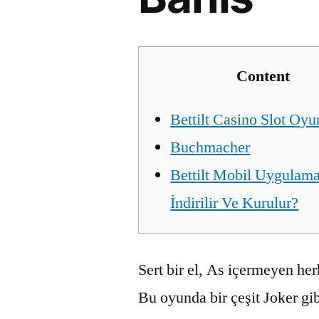
Content
Bettilt Casino Slot Oyu
Buchmacher
Bettilt Mobil Uygulama
İndirilir Ve Kurulur?
Sert bir el, As içermeyen herh
Bu oyunda bir çeşit Joker gib