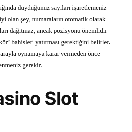
dığında duyduğunuz sayıları işaretlemeniz
iyi olan şey, numaraların otomatik olarak
rtları dağıtmaz, ancak pozisyonu önemlidir
r’ bahisleri yatırması gerektiğini belirler.
parayla oynamaya karar vermeden önce
enmeniz gerekir.
asino Slot