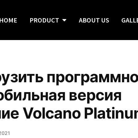
HOME
PRODUCT
ABOUT US
GALL
рузить программно
обильная версия
ие Volcano Platin
2021