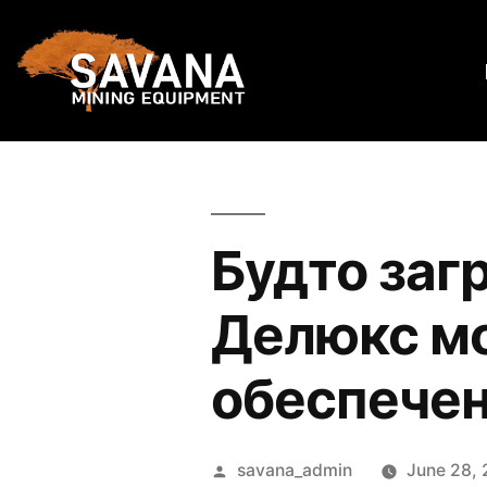
Будто заг
Делюкс м
обеспечен
savana_admin
June 28, 