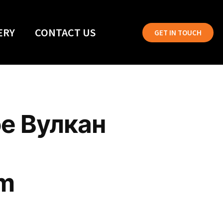
ERY
CONTACT US
GET IN TOUCH
е Вулкан
um