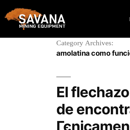
Category Archives:
amolatina como func
El flechaz
de encontra
Гєnicamen