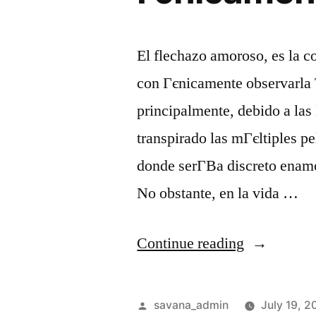
El flechazo amoroso, es la c
con Гєnicamente observarla T
principalmente, debido a las
transpirado las mГєltiples p
donde serГ­В­a discreto enam
No obstante, en la vida …
Continue reading
savana_admin
July 19, 2