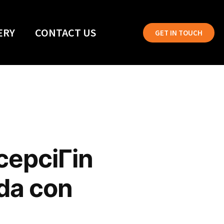
ERY
CONTACT US
GET IN TOUCH
cepciГіn
ada con