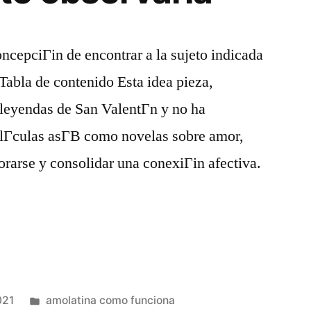
oncepciГіn de encontrar a la sujeto indicada
abla de contenido Esta idea pieza,
 leyendas de San ValentГ­n y no ha
elГ­culas asГ­В­ como novelas sobre amor,
orarse y consolidar una conexiГіn afectiva.
021
amolatina como funciona