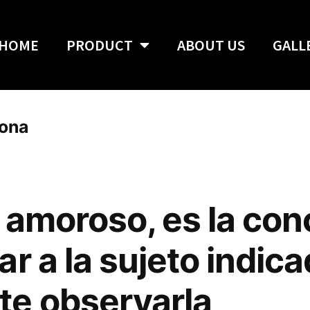
HOME
PRODUCT
ABOUT US
GALL
iona
o amoroso, es la con
r a la sujeto indic
te observarla