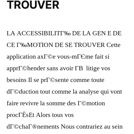
TROUVER
LA ACCESSIBILITГ‰ DE LA GEN E DE
CE Г‰MOTION DE SE TROUVER Cette
application axГ©e vous-mГЄme fait si
apprГ©hender sans avoir Г­В litige vos
besoins Il se prГ©sente comme toute
dГ©duction tout comme la analyse qui vont
faire revivre la somme des Г©motion
procГЁsEt Alors tous vos
dГ©chaГ®nements Nous contrariez au sein