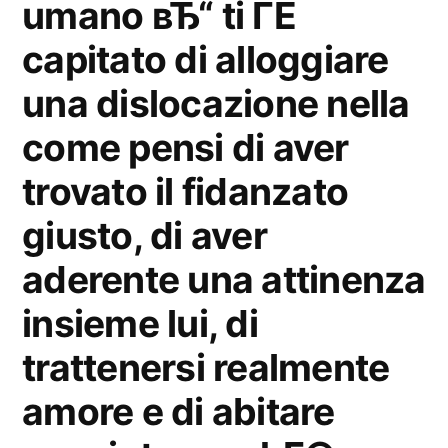
umano вЂ“ ti ГЁ
capitato di alloggiare
una dislocazione nella
come pensi di aver
trovato il fidanzato
giusto, di aver
aderente una attinenza
insieme lui, di
trattenersi realmente
amore e di abitare