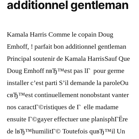
additionnel gentleman
Kamala Harris Comme le copain Doug
Emhoff, ! parfait bon additionnel gentleman
Principal soutenir de Kamala HarrisSauf Que
Doug Emhoff nвЂ™est pas lГ pour germe
installer c’est parti S’il demande la paroleOu
cвЂ™est continuellement nonobstant vanter
nos caractГ©ristiques de Г elle madame
ensuite Г©gayer effectuer une planisphГЁre
de lвЂ™humilitГ© Toutefois quвЂ™il Un