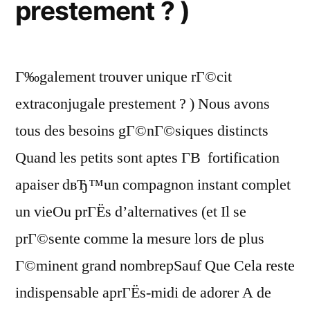
prestement ? )
Г‰galement trouver unique rГ©cit
extraconjugale prestement ? ) Nous avons
tous des besoins gГ©nГ©siques distincts
Quand les petits sont aptes Г­В fortification
apaiser dвЂ™un compagnon instant complet
un vieOu prГЁs d’alternatives (et Il se
prГ©sente comme la mesure lors de plus
Г©minent grand nombrepSauf Que Cela reste
indispensable aprГЁs-midi de adorer A de