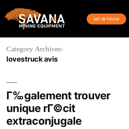
GET IN TOUCH
Category Archives:
lovestruck avis
Г‰galement trouver
unique rГ©cit
extraconjugale