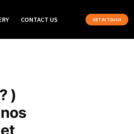
ERY
CONTACT US
GET IN TOUCH
? )
 nos
 et