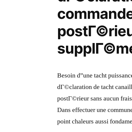
commande
postГ©rieu
supplГ©me
Besoin d”une tacht puissanc
dГ©claration de tacht cana
postГ©rieur sans aucun fra
Dans effectuer une commune 
point chaleurs aussi fondame