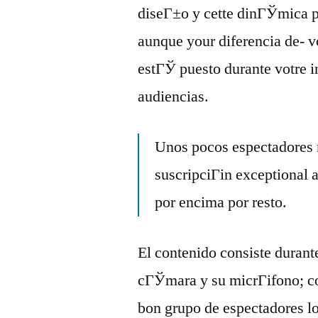
diseГ±o y cette dinГЎmica po
aunque your diferencia de- v
estГЎ puesto durante votre i
audiencias.
Unos pocos espectadores 
suscripciГіn exceptional 
por encima por resto.
El contenido consiste durant
cГЎmara y su micrГіfono; c
bon grupo de espectadores l