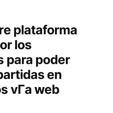
re plataforma
or los
s para poder
partidas en
s vГ­a web