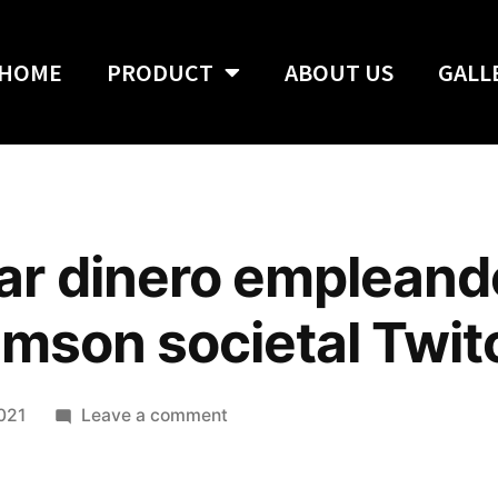
HOME
PRODUCT
ABOUT US
GALL
r dinero empleando
imson societal Twit
2021
Leave a comment