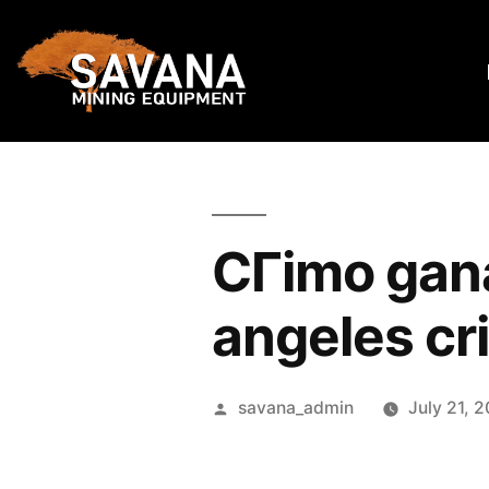
CГіmo gana
angeles cr
savana_admin
July 21, 