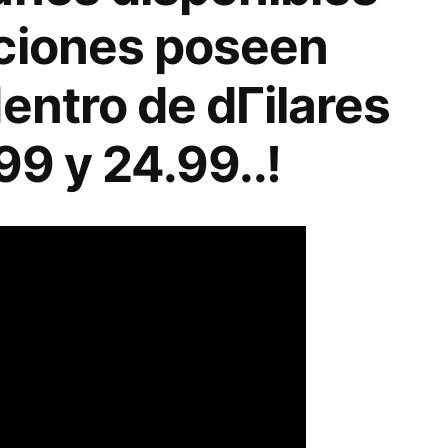
ciones poseen
entro de dГіlares
99 y 24.99..!