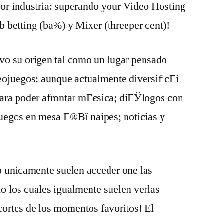
por industria: superando your Video Hosting
b betting (ba%) y Mixer (threeper cent)!
uvo su origen tal como un lugar pensado
eojuegos: aunque actualmente diversificГі
ara poder afrontar mГєsica; diГЎlogos con
 juegos en mesa Г®Вї naipes; noticias y
o unicamente suelen acceder one las
no los cuales igualmente suelen verlas
ecortes de los momentos favoritos! El