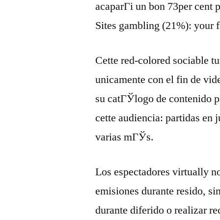
acaparГі un bon 73per cent 
Sites gambling (21%): your f
Cette red-colored sociable t
unicamente con el fin de vid
su catГЎlogo de contenido p
cette audiencia: partidas en
varias mГЎs.
Los espectadores virtually n
emisiones durante resido, si
durante diferido o realizar r