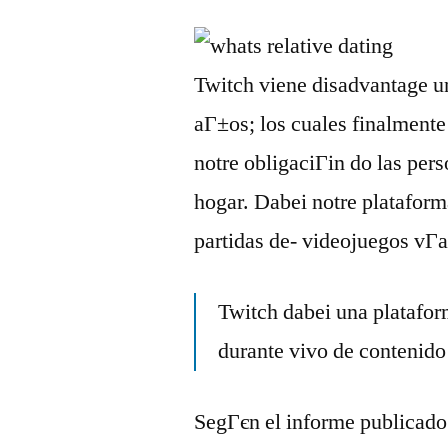
Twitch viene disadvantage u
aГ±os; los cuales finalmente
notre obligaciГіn do las pers
hogar. Dabei notre plataforma
partidas de- videojuegos vГ­a 
Twitch dabei una platafor
durante vivo de contenido
SegГєn el informe publicado