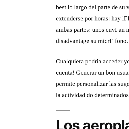
best lo largo del parte de su 
extenderse por horas: hay lГ
ambas partes: unos envГ­an m
disadvantage su micrГіfono.
Cualquiera podria acceder yo
cuenta! Generar un bon usuar
permite personalizar las suge
la actividad do determinados 
Los aeropl