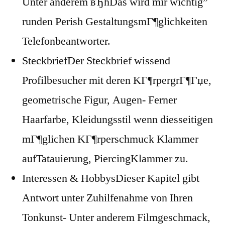
Unter anderem вЂћDas wird mir wichtig”
runden Perish GestaltungsmГ¶glichkeiten
Telefonbeantworter.
SteckbriefDer Steckbrief wissend
Profilbesucher mit deren KГ¶rpergrГ¶Гџe,
geometrische Figur, Augen- Ferner
Haarfarbe, Kleidungsstil wenn diesseitigen
mГ¶glichen KГ¶rperschmuck Klammer
aufTatauierung, PiercingKlammer zu.
Interessen & HobbysDieser Kapitel gibt
Antwort unter Zuhilfenahme von Ihren
Tonkunst- Unter anderem Filmgeschmack,