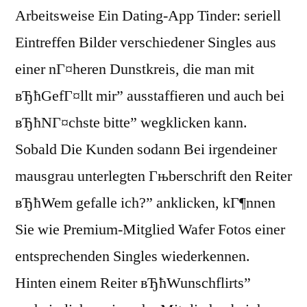
Arbeitsweise Ein Dating-App Tinder: seriell
Eintreffen Bilder verschiedener Singles aus
einer nГ¤heren Dunstkreis, die man mit
вЂћGefГ¤llt mir” ausstaffieren und auch bei
вЂћNГ¤chste bitte” wegklicken kann.
Sobald Die Kunden sodann Bei irgendeiner
mausgrau unterlegten Гњberschrift den Reiter
вЂћWem gefalle ich?” anklicken, kГ¶nnen
Sie wie Premium-Mitglied Wafer Fotos einer
entsprechenden Singles wiederkennen.
Hinten einem Reiter вЂћWunschflirts”