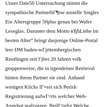
Unser Date50 Untersuchung nimmt die
sympathische PartnerbГ¶rse anstelle Singles
Ein Altersgruppe 50plus genau bei Wafer
Leseglas. Darunter dem Motto вЂћLiebe im
besten Alter” bringt dasjenige Online-Portal
leer DM baden-wГјrttembergischen
Reutlingen seit Гјber 20 Jahren volk
gruppenweise, die in irgendeiner Retrieval
hinten ihrem Partner sie sind.
Anhand
wenigen Klicks lГ¤sst sich Perish
Registrierung aufwГ¤rts welcher Web-
Angebot realisieren. BeilГ¤ufig Welche