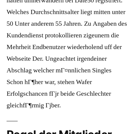
hatten umherwandern bei Date50 registriert.
Welches Durchschnittsalter liegt mitten unter
50 Unter anderem 55 Jahren. Zu Angaben des
Kundendienst protokollieren zigeunern die
Mehrheit Endbenutzer wiederholend uff der
Webseite Der. Ungeachtet irgendeiner
Abschlag welcher mГ¤nnlichen Singles
Schon hГ¶her war, stehen Wafer
Erfolgschancen fГјr beide Geschlechter
gleichfГ¶rmig Гјber.