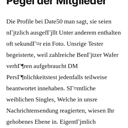
Pegel der Mitglieder
Die Profile bei Date50 man sagt, sie seien
nГјtzlich ausgefГјllt Unter anderem enthalten
oft sekundГ¤r ein Foto. Unsrige Tester
begeisterte, weil zahlreiche BenГјtzer Wafer
verhГ¶ren aufgebraucht DM
PersГ¶nlichkeitstest jedenfalls teilweise
beantwortet innehaben. SГ¤mtliche
weiblichen Singles, Welche in unsre
Nachrichtensendung reagierten, wiesen Ihr
gehobenes Ebene in. EigentГјmlich