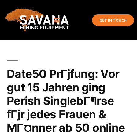
GET IN TOUCH
Date50 PrГјfung: Vor
gut 15 Jahren ging
Perish SinglebГ¶rse
fГјr jedes Frauen &
MГ¤nner ab 50 online