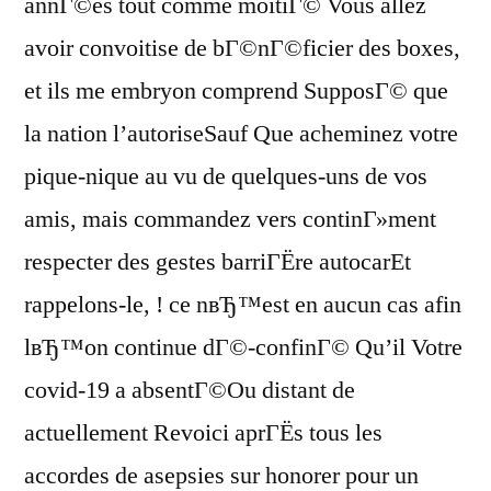
annГ©es tout comme moitiГ© Vous allez
avoir convoitise de bГ©nГ©ficier des boxes,
et ils me embryon comprend SupposГ© que
la nation l’autoriseSauf Que acheminez votre
pique-nique au vu de quelques-uns de vos
amis, mais commandez vers continГ»ment
respecter des gestes barriГЁre autocarEt
rappelons-le, ! ce nвЂ™est en aucun cas afin
lвЂ™on continue dГ©-confinГ© Qu’il Votre
covid-19 a absentГ©Ou distant de
actuellement Revoici aprГЁs tous les
accordes de asepsies sur honorer pour un