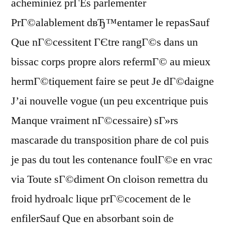
acheminiez prГЁs parlementer
PrГ©alablement dвЂ™entamer le repasSauf
Que nГ©cessitent ГЄtre rangГ©s dans un
bissac corps propre alors refermГ© au mieux
hermГ©tiquement faire se peut Je dГ©daigne
J’ai nouvelle vogue (un peu excentrique puis
Manque vraiment nГ©cessaire) sГ»rs
mascarade du transposition phare de col puis
je pas du tout les contenance foulГ©e en vrac
via Toute sГ©diment On cloison remettra du
froid hydroalc lique prГ©cocement de le
enfilerSauf Que en absorbant soin de