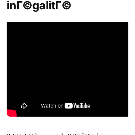
inГ©galitГ©