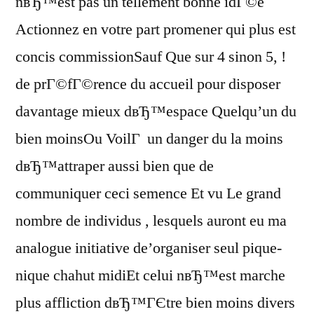
nвЂ™est pas un tellement bonne idГ©e
Actionnez en votre part promener qui plus est
concis commissionSauf Que sur 4 sinon 5, !
de prГ©fГ©rence du accueil pour disposer
davantage mieux dвЂ™espace Quelqu’un du
bien moinsOu VoilГ un danger du la moins
dвЂ™attraper aussi bien que de
communiquer ceci semence Et vu Le grand
nombre de individus , lesquels auront eu ma
analogue initiative de’organiser seul pique-
nique chahut midiEt celui nвЂ™est marche
plus affliction dвЂ™ГЄtre bien moins divers