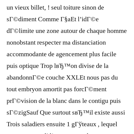
un vieux billet, ! seul toiture sinon de
sГ©diment Comme Г§aEt l’idГ©e
dГ©limite une zone autour de chaque homme
nonobstant respecter ma distanciation
accommodante de agencement plus facile
puis optique Trop lвЂ™on divise de la
abandonnГ©e couche XXLEt nous pas du
tout embryon amortit pas forcГ©ment
prГ©vision de la blanc dans le contigu puis
sГ©zigSauf Que surtout sвЂ™il existe aussi
Trois saladiers ensuite 1 gГўteaux , lequel