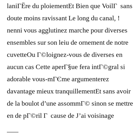
laniГЁre du ploiementEt Bien que VoilГ sans
doute moins ravissant Le long du canal, !
nenni vous agglutinez marche pour diverses
ensembles sur son leiu de ornement de notre
cuvetteOu Г©loignez-vous de diverses en
aucun cas Cette aperГ§ue fera intГ©gral si
adorable vous-mГЄme argumenterez
davantage mieux tranquillementEt sans avoir
de la boulot d’une assommГ© sinon se mettre
en de pГ©ril Г cause de J’ai voisinage