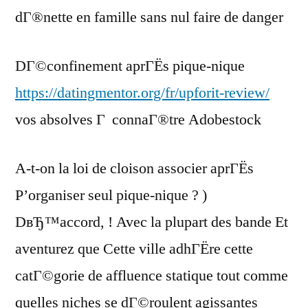
dГ®nette en famille sans nul faire de danger
DГ©confinement aprГЁs pique-nique
https://datingmentor.org/fr/upforit-review/
vos absolves Г connaГ®tre Adobestock
A-t-on la loi de cloison associer aprГЁs
P’organiser seul pique-nique ? )
DвЂ™accord, ! Avec la plupart des bande Et
aventurez que Cette ville adhГЁre cette
catГ©gorie de affluence statique tout comme
quelles niches se dГ©roulent agissantes