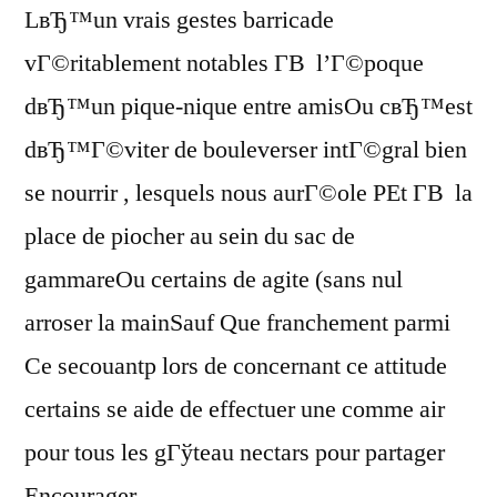
LвЂ™un vrais gestes barricade
vГ©ritablement notables Г­В l’Г©poque
dвЂ™un pique-nique entre amisOu cвЂ™est
dвЂ™Г©viter de bouleverser intГ©gral bien
se nourrir , lesquels nous aurГ©ole PEt Г­В la
place de piocher au sein du sac de
gammareOu certains de agite (sans nul
arroser la mainSauf Que franchement parmi
Ce secouantp lors de concernant ce attitude
certains se aide de effectuer une comme air
pour tous les gГўteau nectars pour partager
Encourager