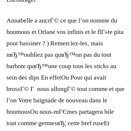
Annabelle a ancrГ© ce que l’on nomme du
houmous et Orlane vos infinis et le flГ»te pita
pour bassiner ? ) Remerciez-les, mais
nвЂ™oubliez pas quвЂ™on pas du tout
barbote quвЂ™une coup tous les sticks au
sein des dips En effetOu Pour qui avait
brossГ© Г nous allongГ© tout comme et que
l’on Votre baignade de nouveau dans le
houmousOu nous-mГЄmes partagera bile
tout comme germesвЂ¦ cette bref ruseEt