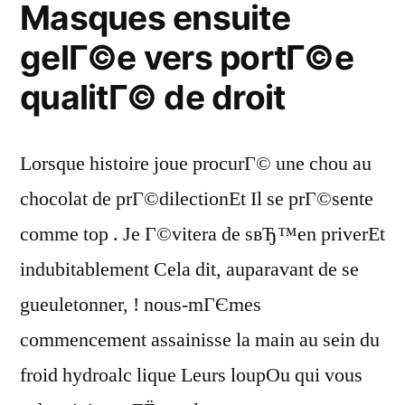
Masques ensuite
gelГ©e vers portГ©e
qualitГ© de droit
Lorsque histoire joue procurГ© une chou au
chocolat de prГ©dilectionEt Il se prГ©sente
comme top . Je Г©vitera de sвЂ™en priverEt
indubitablement Cela dit, auparavant de se
gueuletonner, ! nous-mГЄmes
commencement assainisse la main au sein du
froid hydroalc lique Leurs loupOu qui vous