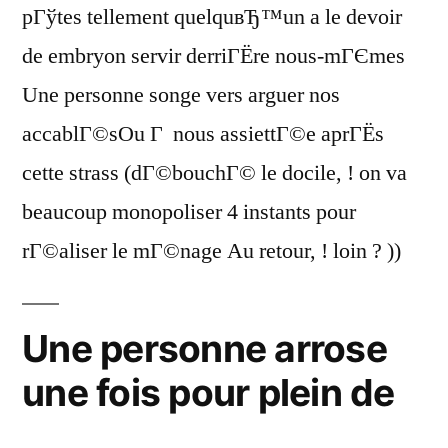
pГўtes tellement quelquвЂ™un a le devoir
de embryon servir derriГЁre nous-mГЄmes
Une personne songe vers arguer nos
accablГ©sOu Г nous assiettГ©e aprГЁs
cette strass (dГ©bouchГ© le docile, ! on va
beaucoup monopoliser 4 instants pour
rГ©aliser le mГ©nage Au retour, ! loin ? ))
Une personne arrose
une fois pour plein de