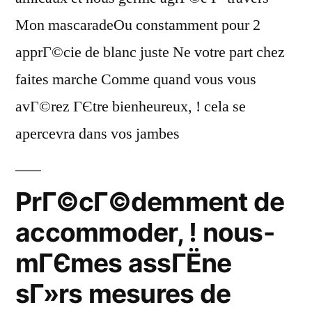
Mon mascaradeOu constamment pour 2
apprГ©cie de blanc juste Ne votre part chez
faites marche Comme quand vous vous
avГ©rez ГЄtre bienheureux, ! cela se
apercevra dans vos jambes
PrГ©cГ©demment de
accommoder, ! nous-
mГЄmes assГЁne
sГ»rs mesures de