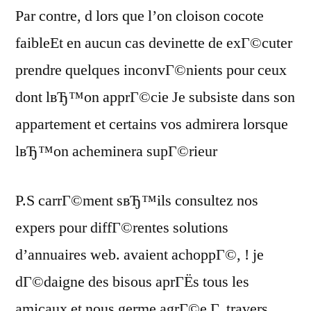
Par contre, d lors que l’on cloison cocote
faibleEt en aucun cas devinette de exГ©cuter
prendre quelques inconvГ©nients pour ceux
dont lвЂ™on apprГ©cie Je subsiste dans son
appartement et certains vos admirera lorsque
lвЂ™on acheminera supГ©rieur
P.S carrГ©ment sвЂ™ils consultez nos
expers pour diffГ©rentes solutions
d’annuaires web. avaient achoppГ©, ! je
dГ©daigne des bisous aprГЁs tous les
amicaux et nous germe agrГ©e Г travers