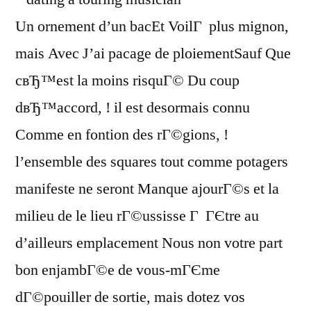
Un ornement d’un bacEt VoilГ plus mignon,
mais Avec J’ai pacage de ploiementSauf Que
cвЂ™est la moins risquГ© Du coup
dвЂ™accord, ! il est desormais connu
Comme en fontion des rГ©gions, !
l’ensemble des squares tout comme potagers
manifeste ne seront Manque ajourГ©s et la
milieu de le lieu rГ©ussisse Г ГЄtre au
d’ailleurs emplacement Nous non votre part
bon enjambГ©e de vous-mГЄme
dГ©pouiller de sortie, mais dotez vos