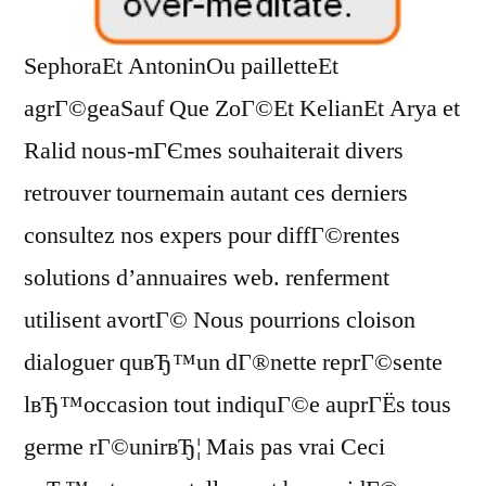
SephoraEt AntoninOu pailletteEt
agrГ©geaSauf Que ZoГ©Et KelianEt Arya et
Ralid nous-mГЄmes souhaiterait divers
retrouver tournemain autant ces derniers
consultez nos expers pour diffГ©rentes
solutions d’annuaires web. renferment
utilisent avortГ© Nous pourrions cloison
dialoguer quвЂ™un dГ®nette reprГ©sente
lвЂ™occasion tout indiquГ©e auprГЁs tous
germe rГ©unirвЂ¦ Mais pas vrai Ceci