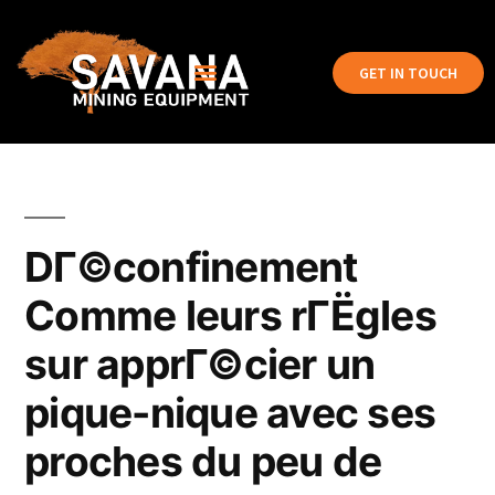
GET IN TOUCH
DГ©confinement
Comme leurs rГЁgles
sur apprГ©cier un
pique-nique avec ses
proches du peu de