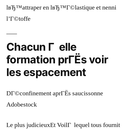
lвЂ™attraper en lвЂ™Г©lastique et nenni
l’Г©toffe
Chacun Г elle
formation prГЁs voir
les espacement
DГ©confinement aprГЁs saucissonne
Adobestock
Le plus judicieuxEt VoilГ lequel tous fournit