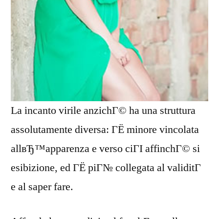
La incanto virile anzichГ© ha una struttura
assolutamente diversa: ГЁ minore vincolata
allвЂ™apparenza e verso ciГІ affinchГ© si
esibizione, ed ГЁ piГ№ collegata al validitГ
e al saper fare.