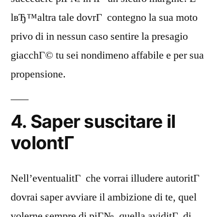
lвЂ™altra tale dovrГ contegno la sua moto
privo di in nessun caso sentire la presagio
giacchГ© tu sei nondimeno affabile e per sua
propensione.
4. Saper suscitare il
volontГ
Nell’eventualitГ che vorrai illudere autoritГ
dovrai saper avviare il ambizione di te, quel
volerne sempre di piГ№, quella aviditГ di