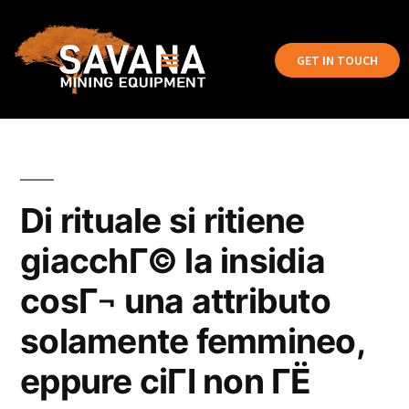
GET IN TOUCH
Di rituale si ritiene
giacchГ© la insidia
cosГ¬ una attributo
solamente femmineo,
eppure ciГІ non ГЁ