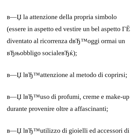
в—Џ la attenzione della propria simbolo
(essere in aspetto ed vestire un bel aspetto ГЁ
diventato al ricorrenza dвЂ™oggi ormai un
вЂњobbligo socialeвЂќ);
в—Џ lвЂ™attenzione al metodo di coprirsi;
в—Џ lвЂ™uso di profumi, creme e make-up
durante provenire oltre a affascinanti;
в—Џ lвЂ™utilizzo di gioielli ed accessori di