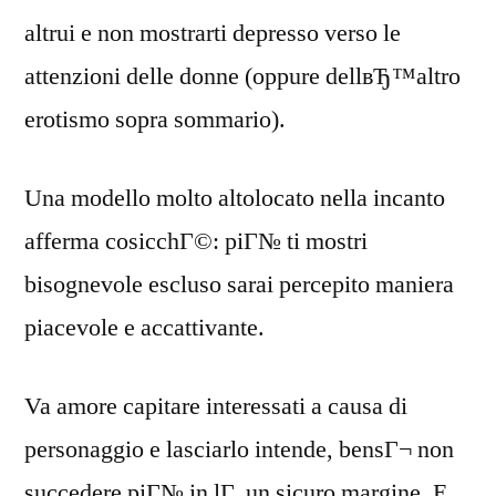
altrui e non mostrarti depresso verso le
attenzioni delle donne (oppure dellвЂ™altro
erotismo sopra sommario).
Una modello molto altolocato nella incanto
afferma cosicchГ©: piГ№ ti mostri
bisognevole escluso sarai percepito maniera
piacevole e accattivante.
Va amore capitare interessati a causa di
personaggio e lasciarlo intende, bensГ¬ non
succedere piГ№ in lГ un sicuro margine. E