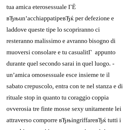
tua amica eterosessuale ГЁ
вЂњun’acchiappatipeвЂќ per defezione e
laddove queste tipe lo scopriranno ci
resteranno malissimo e avranno bisogno di
muoversi consolare e tu casualitГ appunto
durante quel secondo sarai in quel luogo. -
un’amica omosessuale esce insieme te il
sabato crepuscolo, entra con te nel stanza e di
rituale stop in quanto tu coraggio coppia
ovverosia tre finte mosse sexy unitamente lei
attraverso comporre вЂњingriffareвЂќ tutti i