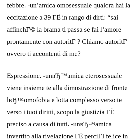
febbre. -un’amica omosessuale qualora hai la
eccitazione a 39 ГЁ in rango di dirti: “sai
affinchГ© la brama ti passa se fai l’amore
prontamente con autoritГ ? Chiamo autoritГ
ovvero ti accontenti di me?
Espressione. -unвЂ™amica eterosessuale
viene insieme te alla dimostrazione di fronte
lвЂ™omofobia e lotta complesso verso te
verso i tuoi diritti, scopo la giustizia ГЁ
preciso a causa di tutti. -unвЂ™amica
invertito alla rivelazione ГЁ perciГІ felice in