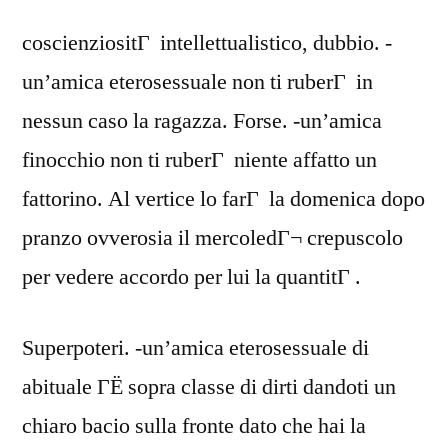
coscienziositГ intellettualistico, dubbio. -
un’amica eterosessuale non ti ruberГ in
nessun caso la ragazza. Forse. -un’amica
finocchio non ti ruberГ niente affatto un
fattorino. Al vertice lo farГ la domenica dopo
pranzo ovverosia il mercoledГ¬ crepuscolo
per vedere accordo per lui la quantitГ .
Superpoteri. -un’amica eterosessuale di
abituale ГЁ sopra classe di dirti dandoti un
chiaro bacio sulla fronte dato che hai la