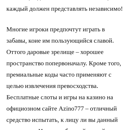
каждый должен представлять независимо!
Многие игроки предпочтут играть в
забавы, коие им пользующийся славой.
Оттого даровые зрелище – хорошее
пространство попервоначалу. Кроме того,
премиальные коды часто применяют с
целью извлечения превосходства.
Бесплатные слоты и игры на казино на
официозном сайте Azino777 – отличный
средство испытать, к лицу ли вы данный