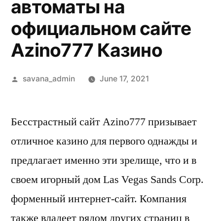
автоматы на
официальном сайте
Azino777 Казино
savana_admin
June 17, 2021
Бесстрастный сайт Azino777 призывает
отличное казино для первого однажды и
предлагает именно эти зрелище, что и в
своем игорный дом Las Vegas Sands Corp.
форменный интернет-сайт. Компания
также владеет рядом других страниц в