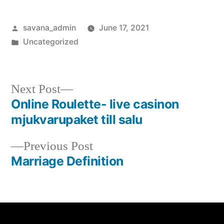
savana_admin
June 17, 2021
Uncategorized
Next Post
Online Roulette- live casinon
mjukvarupaket till salu
Previous Post
Marriage Definition