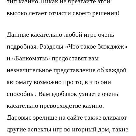
тип казино.Никак не брезгайте этой
высоко летает отчасти своего решения!
Данные касательно любой игре очень
подробная. Разделы «Что такое блэкджек»
и «Банкоматы» предоставят вам
незначительное представление об каждой
автомату возможно про то, в что они
способны. Вам вдобавок узнаете очень
касательно превосходстве казино.
Даровые зрелище на сайте также вливают
другие аспекты игр во игорный дом, такие