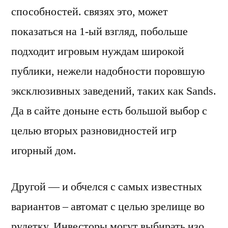
способностей. связях это, может
показаться на 1-ый взгляд, побольше
подходит игровым нуждам широкой
публики, нежели надобности поровшую
эксклюзивных заведений, таких как Sands.
Да в сайте доныне есть большой выбор с
целью вторых разновидностей игр
игорный дом.
Другой — и обчелся с самых известных
вариантов – автомат с целью зрелище во
рулетку. Инвесторы могут выбирать изо