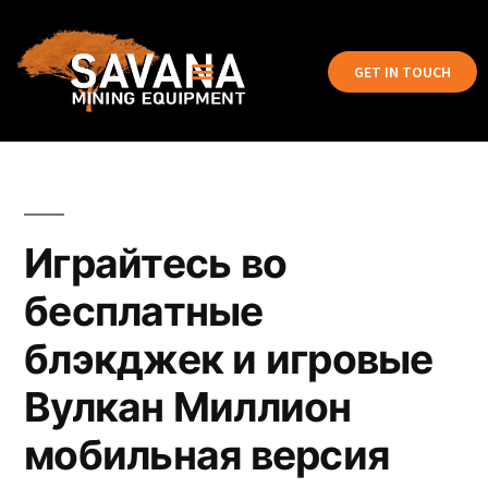
GET IN TOUCH
Играйтесь во
бесплатные
блэкджек и игровые
Вулкан Миллион
мобильная версия