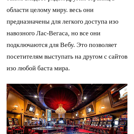
области целому миру. весь они
предназначены для легкого доступа изо
навозного Лас-Вегаса, но все они
подключаются для Вебу.
Это позволяет
посетителям выступать на другом с сайтов
изо любой баста мира.