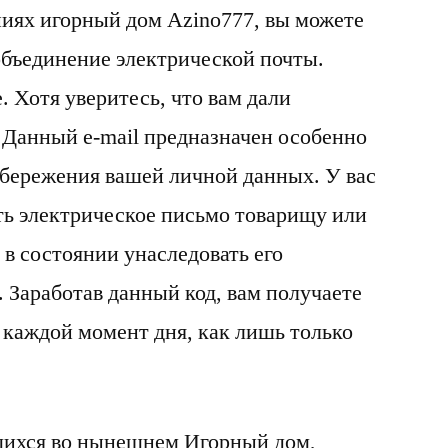
иях игорный дом Azino777, вы можете
объединение электрической почты.
. Хотя уверитесь, что вам дали
 Данный e-mail предназначен особенно
сбережения вашей личной данных. У вас
ть электрическое письмо товарищу или
 в состоянии унаследовать его
Заработав данный код, вам получаете
 каждой момент дня, как лишь только
щихся во нынешнем Игорный дом,