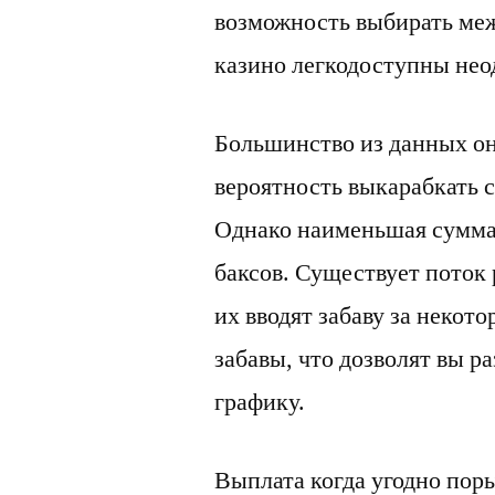
возможность выбирать ме
казино легкодоступны нео
Большинство из данных о
вероятность выкарабкать 
Однако наименьшая сумма 
баксов. Существует поток 
их вводят забаву за неко
забавы, что дозволят вы р
графику.
Выплата когда угодно пор