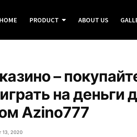
HOME
PRODUCT
ABOUT US
GALL
казино – покупайт
 играть на деньги 
ом Azino777
 13, 2020