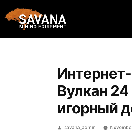
Интернет-
Вулкан 24
игорный д
savana_admin
November