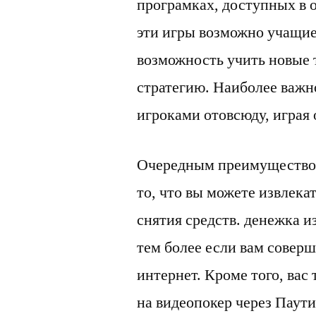
програмках, доступных в 
эти игры возможно учащие
возможность учить новые 
стратегию. Наиболее важн
игроками отовсюду, играя 
Очередным преимуществом
то, что вы можете извлека
снятия средств. денежка и
тем более если вам соверш
интернет. Кроме того, вас
на видеопокер через Паутин