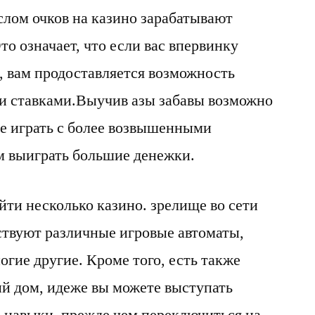
лом очков на казино зарабатывают
о означает, что если вас впервинку
, вам продоставляется возможность
ми ставками.Выучив азы забавы возможно
те играть с более возвышенными
м выиграть большие денежки.
йти несколько казино. зрелище во сети
ствуют различные игровые автоматы,
огие другие. Кроме того, есть также
й дом, идеже вы можете выступать