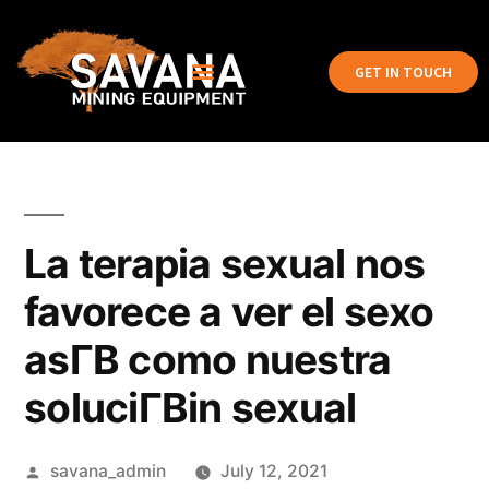
GET IN TOUCH
La terapia sexual nos
favorece a ver el sexo
asГ­В­ como nuestra
soluciГ­Віn sexual
savana_admin
July 12, 2021