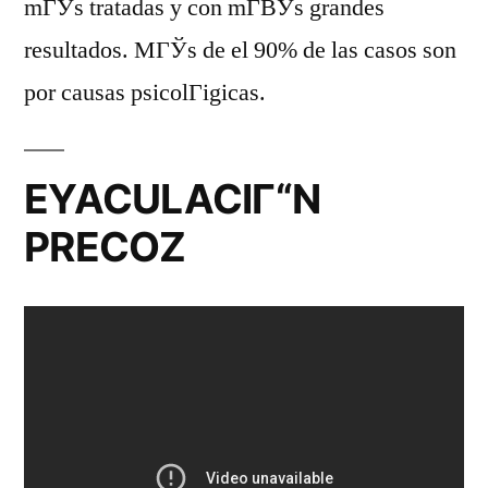
mГЎs tratadas y con mГ­ВЎs grandes
resultados. MГЎs de el 90% de las casos son
por causas psicolГіgicas.
EYACULACIГ“N
PRECOZ