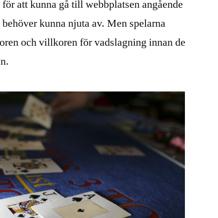
 för att kunna gå till webbplatsen angående
d behöver kunna njuta av. Men spelarna
oren och villkoren för vadslagning innan de
en.