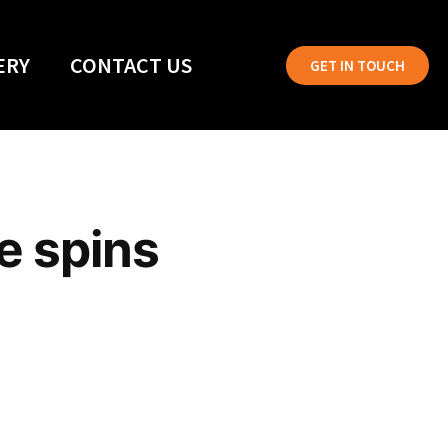
ERY
CONTACT US
GET IN TOUCH
e spins