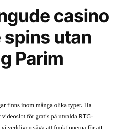
ngude casino
 spins utan
ng Parim
ngar finns inom många olika typer. Ha
 videoslot för gratis på utvalda RTG-
 vi verkligen säga att funktionerna för att