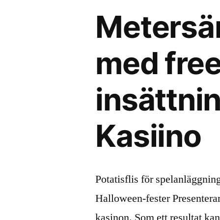
Metersä
med free
insättni
Kasiino
Potatisflis för spelanläggni
Halloween-fester Presenterar
kasinon.
Som ett resultat kan