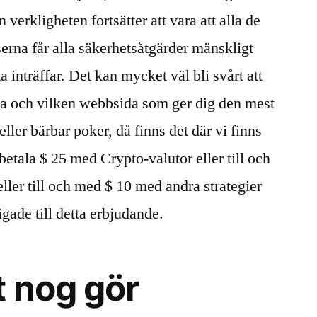
verkligheten fortsätter att vara att alla de
rna får alla säkerhetsåtgärder mänskligt
ta inträffar. Det kan mycket väl bli svårt att
ja och vilken webbsida som ger dig den mest
ller bärbar poker, då finns det där vi finns
etala $ 25 med Crypto-valutor eller till och
ller till och med $ 10 med andra strategier
tigade till detta erbjudande.
t nog gör