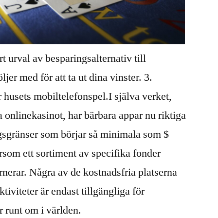
t urval av besparingsalternativ till
ljer med för att ta ut dina vinster. 3.
 husets mobiltelefonspel.I själva verket,
la onlinekasinot, har bärbara appar nu riktiga
ngsgränser som börjar så minimala som $
ersom ett sortiment av specifika fonder
rnerar. Några av de kostnadsfria platserna
tiviteter är endast tillgängliga för
r runt om i världen.