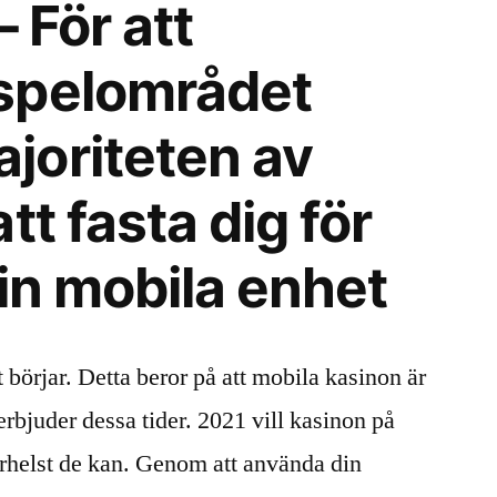
– För att
spelområdet
joriteten av
tt fasta dig för
din mobila enhet
 börjar. Detta beror på att mobila kasinon är
rbjuder dessa tider. 2021 vill kasinon på
närhelst de kan. Genom att använda din