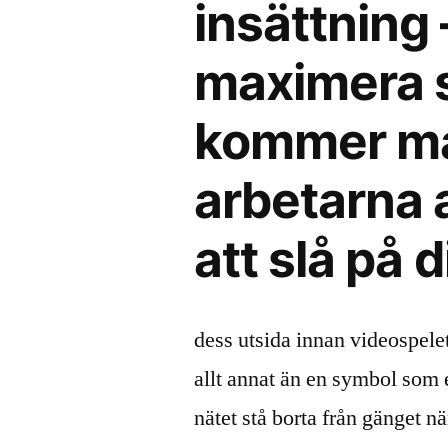
insättning 
maximera 
kommer ma
arbetarna a
att slå på 
dess utsida innan videospelet
allt annat än en symbol som e
nätet stå borta från gänget 