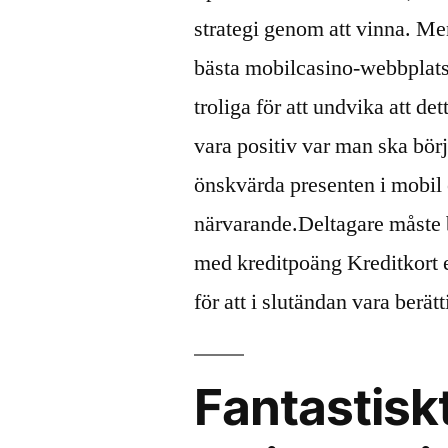
strategi genom att vinna. Men 
bästa mobilcasino-webbplatse
troliga för att undvika att det
vara positiv var man ska bör
önskvärda presenten i mobil e
närvarande.Deltagare måste b
med kreditpoäng Kreditkort e
för att i slutändan vara berät
Fantastisk