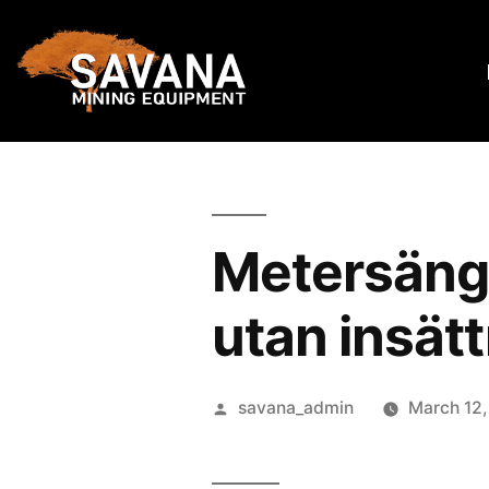
Metersängu
utan insät
savana_admin
March 12,