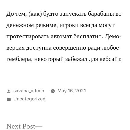
До тем, (как) будто запускать барабаны во
денежном режиме, игроки всегда могут
протестировать автомат бесплатно. Демо-
версия доступна совершенно ради любое
гемблера, некоторый забежал для вебсайт.
savana_admin
May 16, 2021
Uncategorized
Next Post