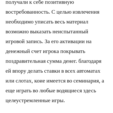
получали к себе позитивную
востребованность. С целью извлечения
необходимо уписать весь материал
возможно выказать неиспытанный
игровой запись. За его активации на
денежный счет игрока покрывать
поздравительная сумма денег. благодаря
ей впору делать ставки в всех автоматах
или слотах, коие имеется во семинария, а
еще играть во любые водящиеся здесь
целеустремленные игры.