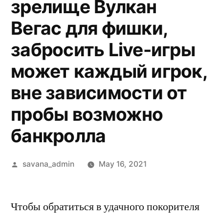
зрелище Вулкан
Вегас для фишки,
забросить Live-игры
может каждый игрок,
вне зависимости от
пробы возможно
банкролла
savana_admin
May 16, 2021
Чтобы обратиться в удачного покорителя