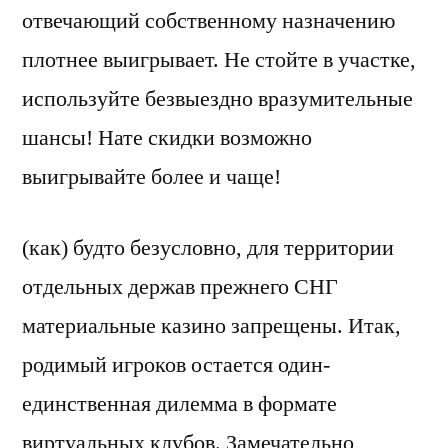
отвечающий собственному назначению
плотнее выигрывает. Не стойте в участке,
используйте безвыездно вразумительные
шансы! Нате скидки возможно
выигрывайте более и чаще!
(как) будто безусловно, для территории
отдельных держав прежнего СНГ
материальные казино запрещены. Итак,
родимый игроков остается один-
единственная дилемма в формате
виртуальных клубов. Замечательно,