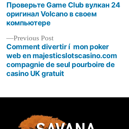
Проверьте Game Club вулкан 24
оригинал Volcano в своем
компьютере
Previous Post
Comment divertir í mon poker
web en majesticslotscasino.com
compagnie de seul pourboire de
casino UK gratuit