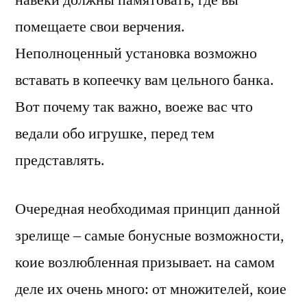
навеки должны памятовать, где вы
помещаете свои верчения.
Неполноценный установка возможно
вставать в копеечку вам цельного банка.
Вот почему так важно, воеже вас что
ведали обо игрушке, перед тем
представлять.
Очередная необходимая принцип данной
зрелище – самые бонусные возможности,
коие возлюбленная призывает. на самом
деле их очень много: от множителей, коие