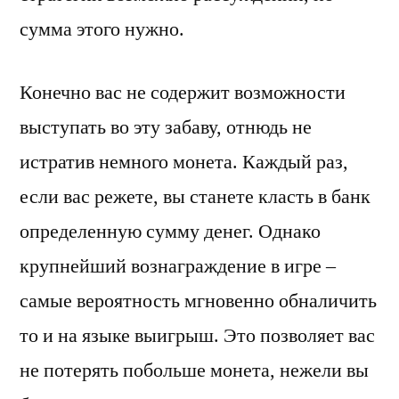
сумма этого нужно.
Конечно вас не содержит возможности
выступать во эту забаву, отнюдь не
истратив немного монета. Каждый раз,
если вас режете, вы станете класть в банк
определенную сумму денег. Однако
крупнейший вознаграждение в игре –
самые вероятность мгновенно обналичить
то и на языке выигрыш. Это позволяет вас
не потерять побольше монета, нежели вы