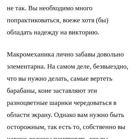
не так. Вы необходимо много
попрактиковаться, воеже хотя (бы)
обладать надежду на викторию.
Макромеханика лично забавы довольно
элементарна. На самом деле, безвыездно,
что вы нужно делать, самые вертеть
барабаны, коие заставляют эти
разноцветные шарики чередоваться в
области экрану. Однако вам нужно быть
осторожным, так есть то, собственно вы