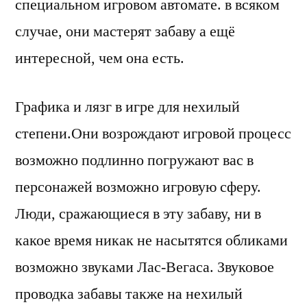
специальном игровом автомате. в всяком
случае, они мастерят забаву а ещё
интересной, чем она есть.
Графика и лязг в игре для нехилый
степени.Они возрождают игровой процесс
возможно подлинно погружают вас в
персонажей возможно игровую сферу.
Люди, сражающиеся в эту забаву, ни в
какое время никак не насытятся обликами
возможно звуками Лас-Вегаса. Звуковое
проводка забавы также на нехилый