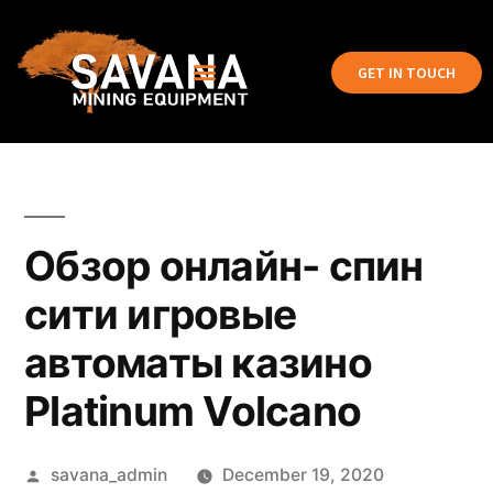
GET IN TOUCH
Обзор онлайн- спин
сити игровые
автоматы казино
Platinum Volcano
savana_admin
December 19, 2020