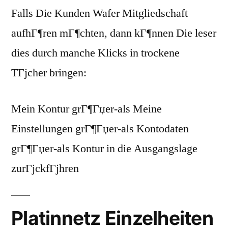
Falls Die Kunden Wafer Mitgliedschaft
aufhГ¶ren mГ¶chten, dann kГ¶nnen Die leser
dies durch manche Klicks in trockene
TГјcher bringen:
Mein Kontur grГ¶Гџer-als Meine
Einstellungen grГ¶Гџer-als Kontodaten
grГ¶Гџer-als Kontur in die Ausgangslage
zurГјckfГјhren
Platinnetz Einzelheiten