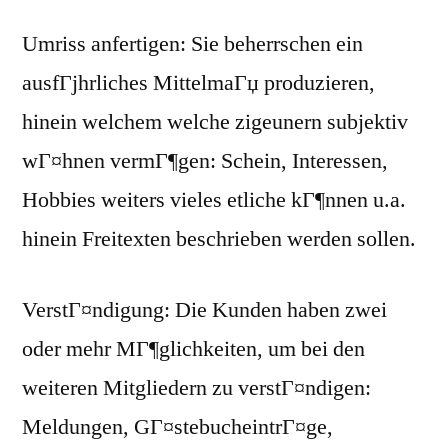
Umriss anfertigen: Sie beherrschen ein
ausfГјhrliches MittelmaГџ produzieren,
hinein welchem welche zigeunern subjektiv
wГ¤hnen vermГ¶gen: Schein, Interessen,
Hobbies weiters vieles etliche kГ¶nnen u.a.
hinein Freitexten beschrieben werden sollen.
VerstГ¤ndigung: Die Kunden haben zwei
oder mehr MГ¶glichkeiten, um bei den
weiteren Mitgliedern zu verstГ¤ndigen:
Meldungen, GГ¤stebucheintrГ¤ge,