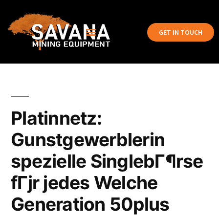
GET IN TOUCH
Platinnetz:
Gunstgewerblerin
spezielle SinglebГ¶rse
fГјr jedes Welche
Generation 50plus