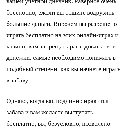
вашей учетной дневник. наверное очень
бесспорно, ежели вы решите водрузить
большие деньги. Впрочем вы разрешено
играть бесплатно на этих онлайн-играх и
казино, вам запрещать расходовать свои
денежки. самые необходимо понимать в
подобный степени, как вы начнете играть
в забаву.
Однако, когда вас подлинно нравится
забава и вам желаете выступать
бесплатно, вы, безусловно, позволено