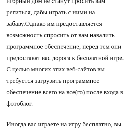
игорный дом не станут просить вам
региться, дабы играть с ними на
забаву.Однако им предоставляется
возможность спросить от вам навалить
программное обеспечение, перед тем они
предоставят вас дорога к бесплатной игре.
С целью многих этих веб-сайтов вы
требуется загрузить программное
обеспечение всего на все(го) после входа в
фотоблог.
Иногда вас играете на игру бесплатно, вы