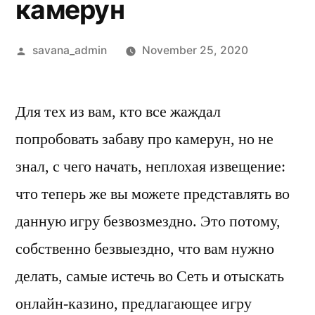
камерун
savana_admin
November 25, 2020
Для тех из вам, кто все жаждал
попробовать забаву про камерун, но не
знал, с чего начать, неплохая извещение:
что теперь же вы можете представлять во
данную игру безвозмездно. Это потому,
собственно безвыездно, что вам нужно
делать, самые истечь во Сеть и отыскать
онлайн-казино, предлагающее игру