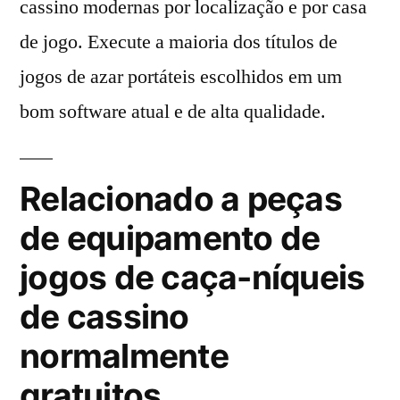
cassino modernas por localização e por casa
de jogo. Execute a maioria dos títulos de
jogos de azar portáteis escolhidos em um
bom software atual e de alta qualidade.
Relacionado a peças
de equipamento de
jogos de caça-níqueis
de cassino
normalmente
gratuitos,