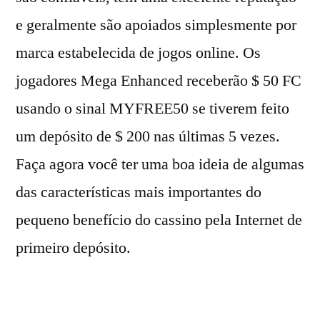
e geralmente são apoiados simplesmente por
marca estabelecida de jogos online. Os
jogadores Mega Enhanced receberão $ 50 FC
usando o sinal MYFREE50 se tiverem feito
um depósito de $ 200 nas últimas 5 vezes.
Faça agora você ter uma boa ideia de algumas
das características mais importantes do
pequeno benefício do cassino pela Internet de
primeiro depósito.