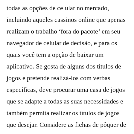
todas as opções de celular no mercado,
incluindo aqueles cassinos online que apenas
realizam o trabalho ‘fora do pacote’ em seu
navegador de celular de decisão, e para os
quais você tem a opção de baixar um
aplicativo. Se gosta de alguns dos títulos de
jogos e pretende realizá-los com verbas
específicas, deve procurar uma casa de jogos
que se adapte a todas as suas necessidades e
também permita realizar os títulos de jogos
que desejar. Considere as fichas de pôquer de