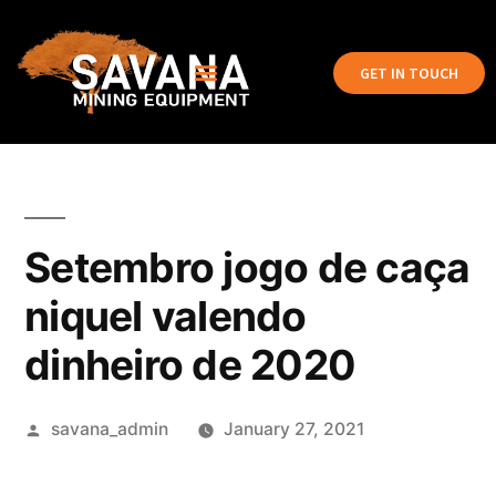
GET IN TOUCH
Setembro jogo de caça
niquel valendo
dinheiro de 2020
savana_admin
January 27, 2021