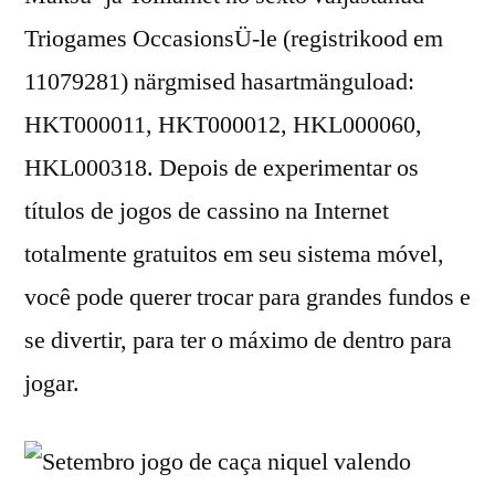
Triogames OccasionsÜ-le (registrikood em
11079281) närgmised hasartmänguload:
HKT000011, HKT000012, HKL000060,
HKL000318. Depois de experimentar os
títulos de jogos de cassino na Internet
totalmente gratuitos em seu sistema móvel,
você pode querer trocar para grandes fundos e
se divertir, para ter o máximo de dentro para
jogar.