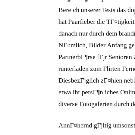
Bereich unserer Tests das do
hat Paarfieber die TГ¤tigkeit
danach nur durch dem brand
NГ¤mlich, Bilder Anfang ge
PartnerbГ¶rse fГјr Senioren
runterladen zum Flirten Fer
DiesbezГјglich zГ¤hlen neb
etwa Ihr persГ¶nliches Onli
diverse Fotogalerien durch 
AnnГ¤hernd gГјltig umsonst 