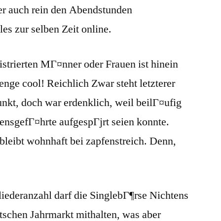
er auch rein den Abendstunden
es zur selben Zeit online.
istrierten MГ¤nner oder Frauen ist hinein
enge cool!
Reichlich Zwar steht letzterer
nkt, doch war erdenklich, weil beilГ¤ufig
ensgefГ¤hrte aufgespГјrt seien konnte.
 bleibt wohnhaft bei zapfenstreich. Denn,
gliederanzahl darf die SinglebГ¶rse Nichtens
utschen Jahrmarkt mithalten, was aber