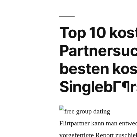
Top 10 kos
Partnersuc
besten ko
SinglebГ¶
Flirtpartner kann man entwed
vorgefertigte Report zuschi