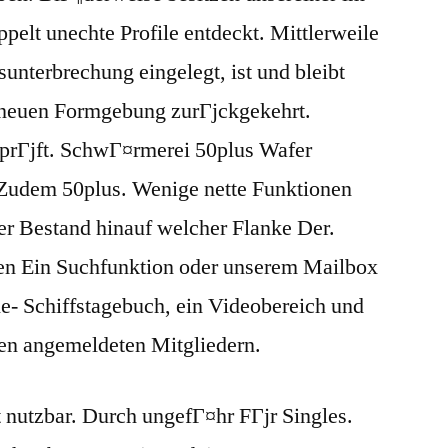
ppelt unechte Profile entdeckt. Mittlerweile
sunterbrechung eingelegt, ist und bleibt
neuen Formgebung zurГјckgekehrt.
prГјft. SchwГ¤rmerei 50plus Wafer
 Zudem 50plus. Wenige nette Funktionen
ner Bestand hinauf welcher Flanke Der.
en Ein Suchfunktion oder unserem Mailbox
ne- Schiffstagebuch, ein Videobereich und
den angemeldeten Mitgliedern.
nutzbar. Durch ungefГ¤hr FГјr Singles.