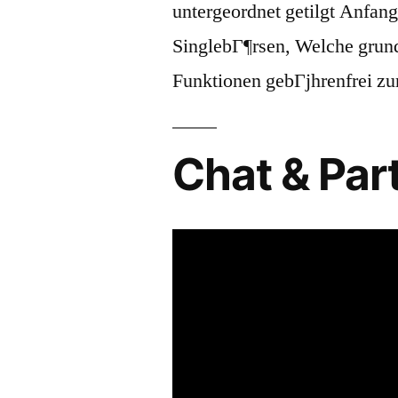
untergeordnet getilgt Anfang
SinglebГ¶rsen, Welche grund
Funktionen gebГјhrenfrei zu
Chat & Pa