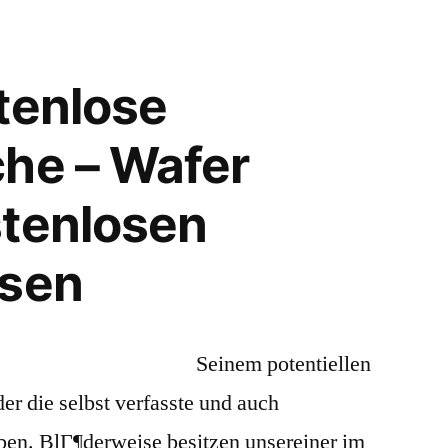
tenlose
he – Wafer
stenlosen
rsen
Seinem potentiellen
er die selbst verfasste und auch
eben. BlГ¶derweise besitzen unsereiner im