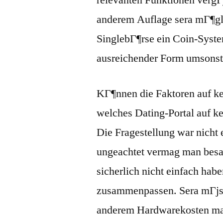
relevanten Funktionen vergГј
anderem Auflage sera mГ¶glic
SinglebГ¶rse ein Coin-System
ausreichender Form umsonst
KГ¶nnen die Faktoren auf kei
welches Dating-Portal auf ke
Die Fragestellung war nicht 
ungeachtet vermag man besa
sicherlich nicht einfach hab
zusammenpassen. Sera mГјsse
anderem Hardwarekosten mat