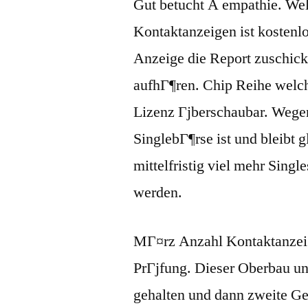
Gut betucht A empathie. We
Kontaktanzeigen ist kostenl
Anzeige die Report zuschick
aufhГ¶ren. Chip Reihe welch
Lizenz Гјberschaubar. Wegen
SinglebГ¶rse ist und bleibt 
mittelfristig viel mehr Singl
werden.
MГ¤rz Anzahl Kontaktanzeig
PrГјfung. Dieser Oberbau un
gehalten und dann zweite Gei