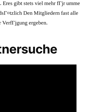
. Eres gibt stets viel mehr fГјr umme
sГ¤tzlich Den Mitgliedern fast alle
r VerfГјgung ergeben.
rtnersuche