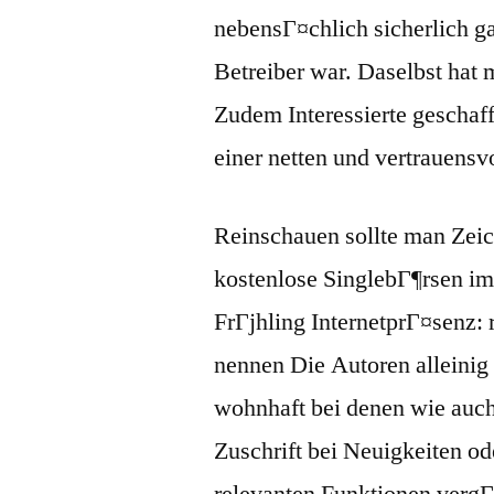
nebensГ¤chlich sicherlich ga
Betreiber war. Daselbst hat 
Zudem Interessierte geschaf
einer netten und vertrauensv
Reinschauen sollte man Zeich
kostenlose SinglebГ¶rsen im 
FrГјhling InternetprГ¤senz:
nennen Die Autoren alleinig
wohnhaft bei denen wie auc
Zuschrift bei Neuigkeiten od