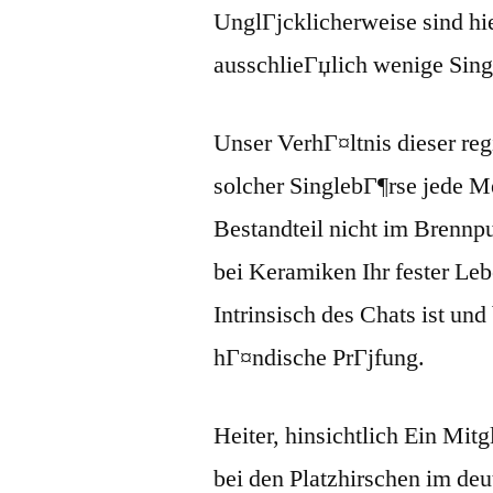
UnglГјcklicherweise sind hi
ausschlieГџlich wenige Singl
Unser VerhГ¤ltnis dieser reg
solcher SinglebГ¶rse jede M
Bestandteil nicht im Brennpu
bei Keramiken Ihr fester Leb
Intrinsisch des Chats ist und
hГ¤ndische PrГјfung.
Heiter, hinsichtlich Ein Mit
bei den Platzhirschen im de