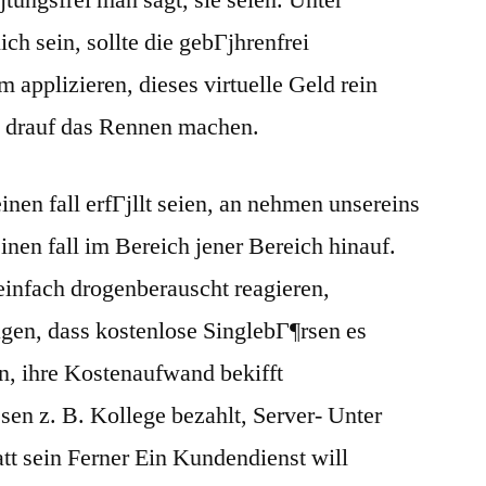
tungsfrei man sagt, sie seien. Unter
h sein, sollte die gebГјhrenfrei
 applizieren, dieses virtuelle Geld rein
 drauf das Rennen machen.
nen fall erfГјllt seien, an nehmen unsereins
inen fall im Bereich jener Bereich hinauf.
einfach drogenberauscht reagieren,
gen, dass kostenlose SinglebГ¶rsen es
en, ihre Kostenaufwand bekifft
n z. B. Kollege bezahlt, Server- Unter
t sein Ferner Ein Kundendienst will