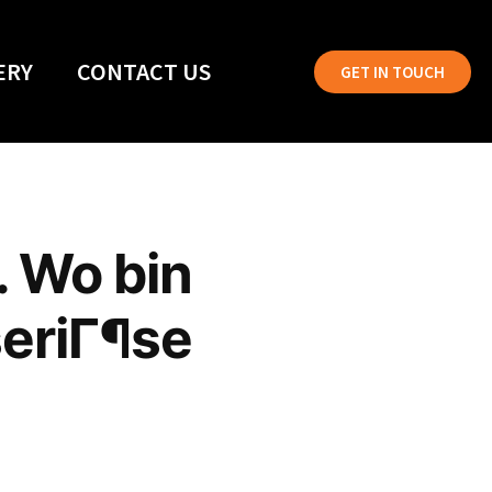
ERY
CONTACT US
GET IN TOUCH
. Wo bin
seriГ¶se