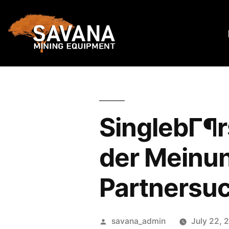
SinglebГ¶r
der Meinun
Partnersuc
savana_admin
July 22, 