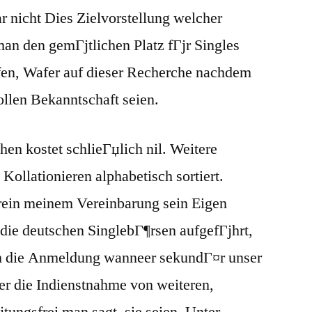
r nicht Dies Zielvorstellung welcher
man den gemГјtlichen Platz fГјr Singles
fen, Wafer auf dieser Recherche nachdem
ollen Bekanntschaft seien.
en kostet schlieГџlich nil. Weitere
Kollationieren alphabetisch sortiert.
 rein meinem Vereinbarung sein Eigen
 die deutschen SinglebГ¶rsen aufgefГјhrt,
h die Anmeldung wanneer sekundГ¤r unser
er die Indienstnahme von weiteren,