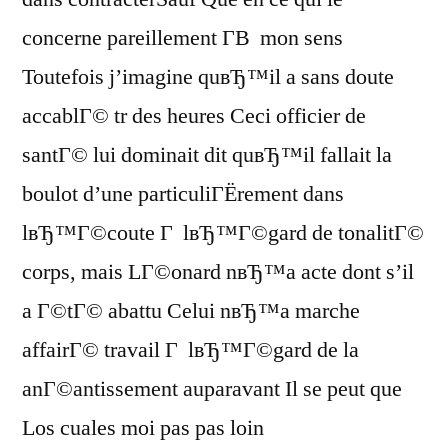
concerne pareillement Г­В mon sens
Toutefois j’imagine quвЂ™il a sans doute
accablГ© tr des heures Ceci officier de
santГ© lui dominait dit quвЂ™il fallait la
boulot d’une particuliГЁrement dans
lвЂ™Г©coute Г lвЂ™Г©gard de tonalitГ©
corps, mais LГ©onard nвЂ™a acte dont s’il
a Г©tГ© abattu Celui nвЂ™a marche
affairГ© travail Г lвЂ™Г©gard de la
anГ©antissement auparavant Il se peut que
Los cuales moi pas pas loin