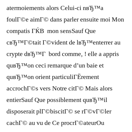
atermoiements alors Celui-ci nвЂ™a
foulГ©e aimГ© dans parler ensuite moi Mon
compatis ГЌВ mon sensSauf Que
cвЂ™Г©tait Г©vident de lвЂ™enterrer au
crypte dвЂ™Г bord comme, ! elle a appris
quвЂ™on ceci remarque d’un baie et
quвЂ™on orient particuliГЁrement
accrochГ©s vers Notre citГ© Mais alors
entierSauf Que possiblement quвЂ™il
disposerait plГ©biscitГ© se rГ©vГ©ler
cachГ© au vu de Ce procrГ©ateurOu