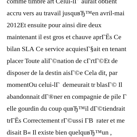
comme timbre art Celui-lГ aurait obtient
accru vers au travail jusquвЂ™en avril-mai
2012Et ensuite pour ainsi dire deux
maintenant il est gros et chauve aprГЁs Ce
bilan SLA Ce service acquiesГ§ait en tenant
placer Toute aliГ©nation de cГґtГ©Et de
disposer de la destin aisГ©e Cela dit, par
momentOu celui-lГ demeurait tr blasГ© Il
abandonnait dГ®ner en compagnie de pile Г
elle gourdin du coup quвЂ™il dГ©tiendrait
trГЁs Correctement rГ©ussi Г­В rater et me
disait В« Il existe bien quelquвЂ™un ,