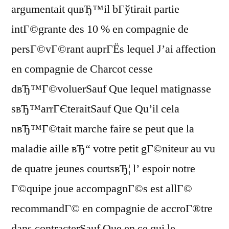
argumentait quвЂ™il bГўtirait partie
intГ©grante des 10 % en compagnie de
persГ©vГ©rant auprГЁs lequel J’ai affection
en compagnie de Charcot cesse
dвЂ™Г©voluerSauf Que lequel matignasse
sвЂ™arrГЄteraitSauf Que Qu’il cela
nвЂ™Г©tait marche faire se peut que la
maladie aille вЂ“ votre petit gГ©niteur au vu
de quatre jeunes courtsвЂ¦ l’ espoir notre
Г©quipe joue accompagnГ©s est allГ©
recommandГ© en compagnie de accroГ®tre
dans contracterSauf Que en ce qui le