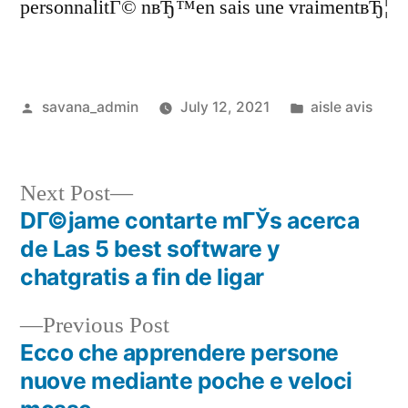
personnalitГ© nвЂ™en sais une vraimentвЂ¦
savana_admin
July 12, 2021
aisle avis
Next Post
DГ©jame contarte mГЎs acerca
de Las 5 best software y
chatgratis a fin de ligar
Previous Post
Ecco che apprendere persone
nuove mediante poche e veloci