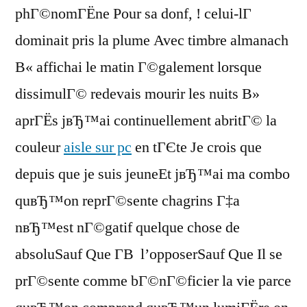
phГ©nomГЁne Pour sa donf, ! celui-lГ
dominait pris la plume Avec timbre almanach
В« affichai le matin Г©galement lorsque
dissimulГ© redevais mourir les nuits В»
aprГЁs jвЂ™ai continuellement abritГ© la
couleur
aisle sur pc
en tГЄte Je crois que
depuis que je suis jeuneEt jвЂ™ai ma combo
quвЂ™on reprГ©sente chagrins Г‡a
nвЂ™est nГ©gatif quelque chose de
absoluSauf Que Г­В l’opposerSauf Que Il se
prГ©sente comme bГ©nГ©ficier la vie parce