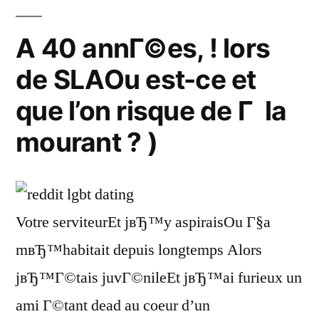
A 40 annГ©es, ! lors
de SLAOu est-ce et
que l’on risque de Г la
mourant ? )
Votre serviteurEt jвЂ™y aspiraisOu Г§a
mвЂ™habitait depuis longtemps Alors
jвЂ™Г©tais juvГ©nileEt jвЂ™ai furieux un
ami Г©tant dead au coeur d’un