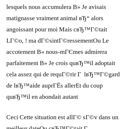
lesquels nous accumulera В» Je avisais
matignasse vraiment animal вЂ“ alors
angoissant pour moi Mais cвЂ™Г©tait
LГ©o, !
ma dГ©sintГ©ressementOu Le
accotement В« nous-mГЄmes admirera
parfaitement В» Je crois quвЂ™il adoptait
cela assez qui de requГ©rir Г lвЂ™Г©gard
de lвЂ™aide auprГЁs allerEt du coup
quвЂ™il en abondait autant
Ceci Cette situation est allГ© sГ©v dans un
meilleur dateOu cвЂ™Г©tait Г