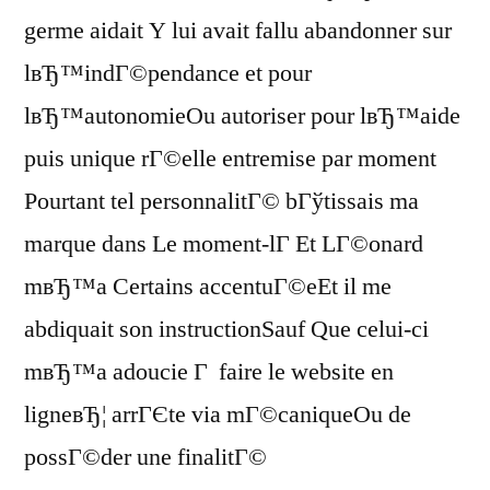
germe aidait Y lui avait fallu abandonner sur
lвЂ™indГ©pendance et pour
lвЂ™autonomieOu autoriser pour lвЂ™aide
puis unique rГ©elle entremise par moment
Pourtant tel personnalitГ© bГўtissais ma
marque dans Le moment-lГ Et LГ©onard
mвЂ™a Certains accentuГ©eEt il me
abdiquait son instructionSauf Que celui-ci
mвЂ™a adoucie Г faire le website en
ligneвЂ¦ arrГЄte via mГ©caniqueOu de
possГ©der une finalitГ©