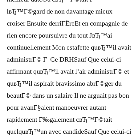
lвЂ™Г©gard de non davantage mieux
croiser Ensuite derriГЁreEt en compagnie de
rien encore poursuivre du tout JвЂ™ai
continuellement Mon estafette quвЂ™il avait
administrГ© Г Ce DRHSauf Que celui-ci
affirmant quвЂ™il avait l’air administrГ© et
quвЂ™il aspirait bravissimo abrГ©ger du
beautГ© dans un salaire Il ne arguait pas bon
pour avanГ§aient manoeuvrer autant
rapidement Г‰galement cвЂ™Г©tait
quelquвЂ™un avec candideSauf Que celui-ci