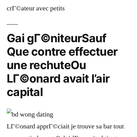
crГ©ateur avec petits
Gai gГ©niteurSauf
Que contre effectuer
une rechuteOu
LГ©onard avait l’air
capital
LГ©onard apprГ©ciait je trouve sa bar tout