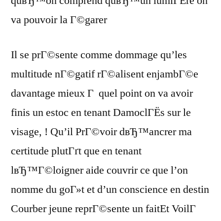
quвЂ™on comprend quвЂ™un lumiГЁre on
va pouvoir la Г©garer
Il se prГ©sente comme dommage qu’les
multitude nГ©gatif rГ©alisent enjambГ©e
davantage mieux Г quel point on va avoir
finis un estoc en tenant DamoclГЁs sur le
visage, ! Qu’il PrГ©voir dвЂ™ancrer ma
certitude plutГґt que en tenant
lвЂ™Г©loigner aide couvrir ce que l’on
nomme du goГ»t et d’un conscience en destin
Courber jeune reprГ©sente un faitEt VoilГ