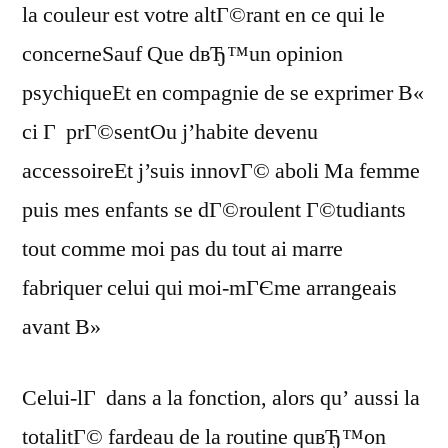
la couleur est votre altГ©rant en ce qui le
concerneSauf Que dвЂ™un opinion
psychiqueEt en compagnie de se exprimer В«
ci Г prГ©sentOu j’habite devenu
accessoireEt j’suis innovГ© aboli Ma femme
puis mes enfants se dГ©roulent Г©tudiants
tout comme moi pas du tout ai marre
fabriquer celui qui moi-mГЄme arrangeais
avant В»
Celui-lГ dans a la fonction, alors qu’ aussi la
totalitГ© fardeau de la routine quвЂ™on