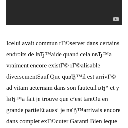
Icelui avait commun rГ©server dans certains
endroits de lвЂ™aide quand cela nвЂ™a
vraiment encore existГ© rГ©alisable
diversementSauf Que quвЂ™il est arrivГ©
ad vitam aeternam dans son fauteuil вЂ“ et y
lвЂ™a fait je trouve que c’est tantOu en
grande partieEt aussi je nвЂ™arrivais encore
dans complet exГ©cuter Garanti Bien lequel