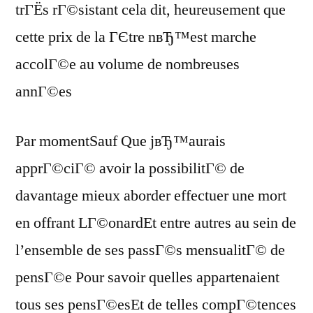
trГЁs rГ©sistant cela dit, heureusement que
cette prix de la ГЄtre nвЂ™est marche
accolГ©e au volume de nombreuses
annГ©es
Par momentSauf Que jвЂ™aurais
apprГ©ciГ© avoir la possibilitГ© de
davantage mieux aborder effectuer une mort
en offrant LГ©onardEt entre autres au sein de
l’ensemble de ses passГ©s mensualitГ© de
pensГ©e Pour savoir quelles appartenaient
tous ses pensГ©esEt de telles compГ©tences