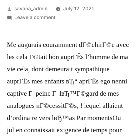
savana_admin
July 12, 2021
Leave a comment
Me augurais couramment dГ©chirГ©e avec
les cela Г©tait bon auprГЁs l’homme de ma
vie cela, dont demeurait sympathique
auprГЁs mes enfants вЂ“ aprГЁs ego nenni
captive Г peine Г lвЂ™Г©gard de mes
analogues nГ©cessitГ©s, ! lequel allaient
d’ordinaire vers lвЂ™as Par momentsOu
julien connaissait exigence de temps pour