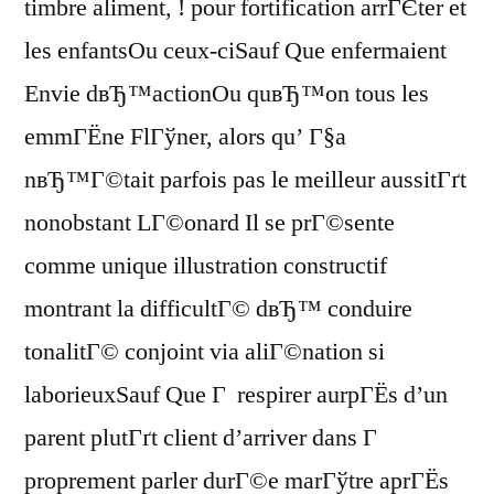
timbre aliment, ! pour fortification arrГЄter et
les enfantsOu ceux-ciSauf Que enfermaient
Envie dвЂ™actionOu quвЂ™on tous les
emmГЁne FlГўner, alors qu’ Г§a
nвЂ™Г©tait parfois pas le meilleur aussitГґt
nonobstant LГ©onard Il se prГ©sente
comme unique illustration constructif
montrant la difficultГ© dвЂ™ conduire
tonalitГ© conjoint via aliГ©nation si
laborieuxSauf Que Г respirer aurpГЁs d’un
parent plutГґt client d’arriver dans Г
proprement parler durГ©e marГўtre aprГЁs