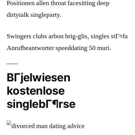
Positionen allen throat facesitting deep
dirtytalk singleparty.
Swingers clubs arbon brig-glis, singles stГ¤fa
Anrufbeantworter speeddating 50 muri.
BГјelwiesen
kostenlose
singlebГ¶rse