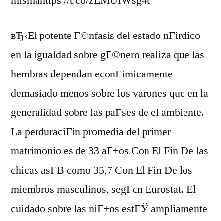
mismahttps //t.co/zLMUfWsg4t
вЂ‹El potente Г©nfasis del estado nГіrdico
en la igualdad sobre gГ©nero realiza que las
hembras dependan econГіmicamente
demasiado menos sobre los varones que en la
generalidad sobre las paГ­ses de el ambiente.
La perduraciГіn promedia del primer
matrimonio es de 33 aГ±os Con El Fin De las
chicas asГ­В­ como 35,7 Con El Fin De los
miembros masculinos, segГєn Eurostat. El
cuidado sobre las niГ±os estГЎ ampliamente