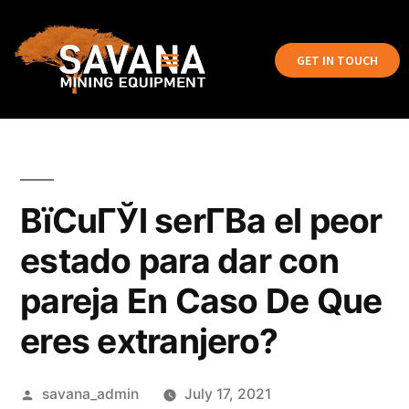
GET IN TOUCH
ВїCuГЎl serГ­В­a el peor
estado para dar con
pareja En Caso De Que
eres extranjero?
savana_admin
July 17, 2021