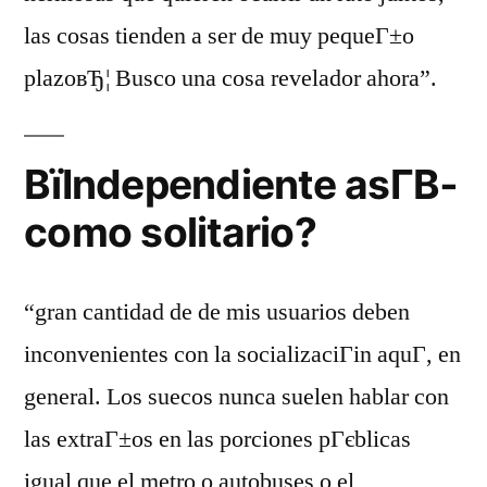
las cosas tienden a ser de muy pequeГ±o
plazoвЂ¦ Busco una cosa revelador ahora”.
ВїIndependiente asГ­В­
como solitario?
“gran cantidad de de mis usuarios deben
inconvenientes con la socializaciГіn aquГ­, en
general. Los suecos nunca suelen hablar con
las extraГ±os en las porciones pГєblicas
igual que el metro o autobuses o el