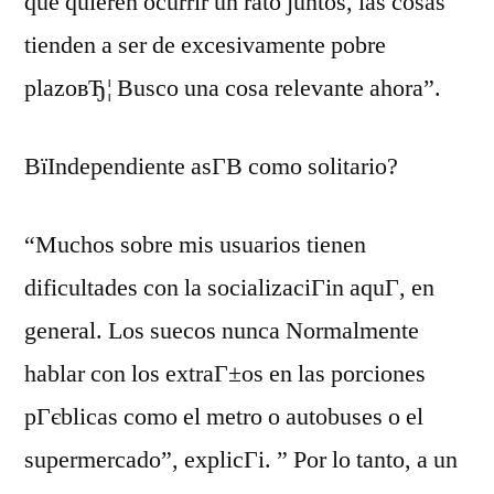
que quieren ocurrir un rato juntos, las cosas
tienden a ser de excesivamente pobre
plazoвЂ¦ Busco una cosa relevante ahora”.
ВїIndependiente asГ­В­ como solitario?
“Muchos sobre mis usuarios tienen
dificultades con la socializaciГіn aquГ­, en
general. Los suecos nunca Normalmente
hablar con los extraГ±os en las porciones
pГєblicas como el metro o autobuses o el
supermercado”, explicГі. ” Por lo tanto, a un