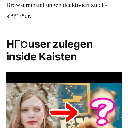
Browsereinstellungen deaktiviert zu cГ­
вЂ¦”Е“ur.
HГ¤user zulegen
inside Kaisten