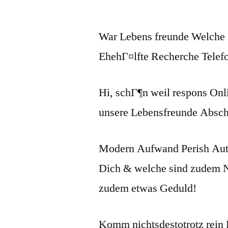
War Lebens freunde Welche o
EhehГ¤lfte Recherche Telef
Hi, schГ¶n weil respons On
unsere Lebensfreunde AbschГ
Modern Aufwand Perish Auto
Dich & welche sind zudem Ni
zudem etwas Geduld!
Komm nichtsdestotrotz rein 