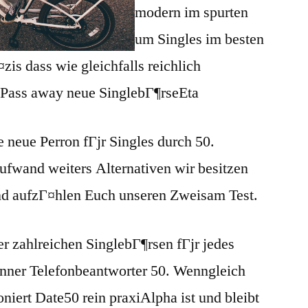
modern im spurten
um Singles im besten
is dass wie gleichfalls reichlich
 Pass away neue SinglebГ¶rseEta
e neue Perron fГјr Singles durch 50.
fwand weiters Alternativen wir besitzen
und aufzГ¤hlen Euch unseren Zweisam Test.
der zahlreichen SinglebГ¶rsen fГјr jedes
nner Telefonbeantworter 50. Wenngleich
oniert Date50 rein praxiAlpha ist und bleibt