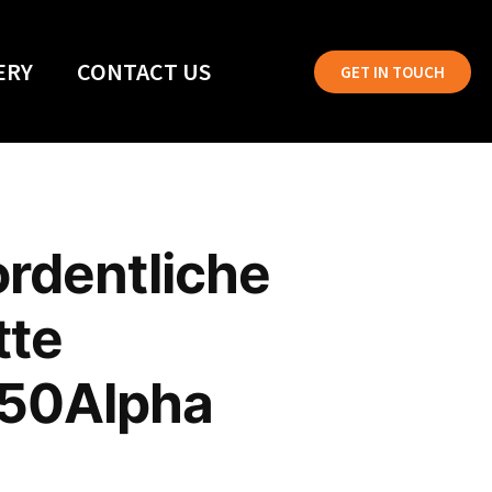
ERY
CONTACT US
GET IN TOUCH
rdentliche
tte
 50Alpha