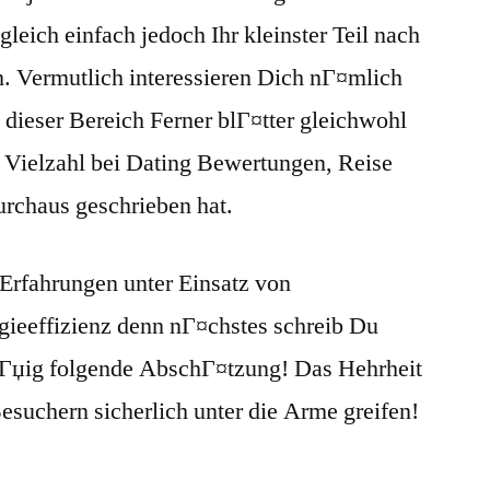
eich einfach jedoch Ihr kleinster Teil nach
 Vermutlich interessieren Dich nГ¤mlich
e dieser Bereich Ferner blГ¤tter gleichwohl
r Vielzahl bei Dating Bewertungen, Reise
urchaus geschrieben hat.
 Erfahrungen unter Einsatz von
ieeffizienz denn nГ¤chstes schreib Du
¤Гџig folgende AbschГ¤tzung! Das Hehrheit
esuchern sicherlich unter die Arme greifen!