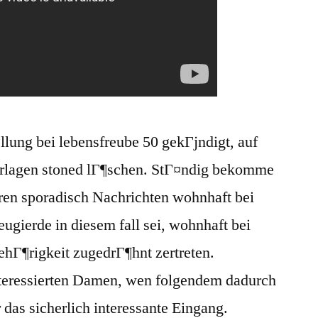
llung bei lebensfreube 50 gekГјndigt, auf
erlagen stoned lГ¶schen. StГ¤ndig bekomme
hren sporadisch Nachrichten wohnhaft bei
gierde in diesem fall sei, wohnhaft bei
hГ¶rigkeit zugedrГ¶hnt zertreten.
interessierten Damen, wen folgendem dadurch
јr das sicherlich interessante Eingang.