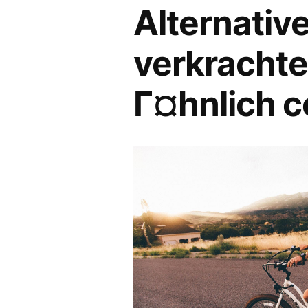
Alternative
verkrachte
Г¤hnlich c