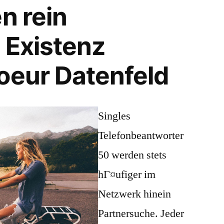
n rein
 Existenz
oeur Datenfeld
Singles
Telefonbeantworter
50 werden stets
hГ¤ufiger im
Netzwerk hinein
Partnersuche. Jeder