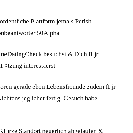
rdentliche Plattform jemals Perish
onbeantworter 50Alpha
lineDatingCheck besuchst & Dich fГјr
¤tzung interessierst.
ren gerade eben Lebensfreunde zudem fГјr
chtens jeglicher fertig. Gesuch habe
KГјrze Standort neuerlich abgelaufen &