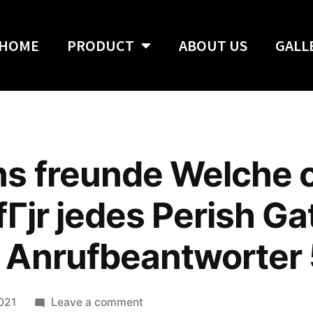
HOME
PRODUCT
ABOUT US
GALL
s freunde Welche o
Гјr jedes Perish Ga
 Anrufbeantworter
2021
Leave a comment