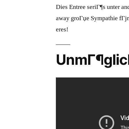
Dies Entree seriГ¶s unter a
away groГџe Sympathie fГјn
eres!
UnmГ¶glic