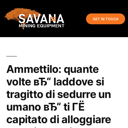
GET IN TOUCH
Ammettilo: quante
volte вЂ“ laddove si
tragitto di sedurre un
umano вЂ“ ti ГЁ
capitato di alloggiare