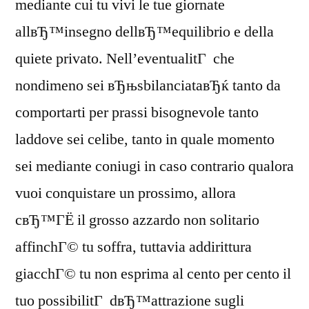
mediante cui tu vivi le tue giornate
allвЂ™insegno dellвЂ™equilibrio e della
quiete privato. Nell’eventualitГ che
nondimeno sei вЂњsbilanciataвЂќ tanto da
comportarti per prassi bisognevole tanto
laddove sei celibe, tanto in quale momento
sei mediante coniugi in caso contrario qualora
vuoi conquistare un prossimo, allora
cвЂ™ГЁ il grosso azzardo non solitario
affinchГ© tu soffra, tuttavia addirittura
giacchГ© tu non esprima al cento per cento il
tuo possibilitГ dвЂ™attrazione sugli