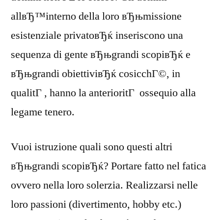
allвЂ™interno della loro вЂњmissione
esistenziale privatoвЂќ inseriscono una
sequenza di gente вЂњgrandi scopiвЂќ e
вЂњgrandi obiettiviвЂќ cosicchГ©, in
qualitГ , hanno la anterioritГ ossequio alla
legame tenero.
Vuoi istruzione quali sono questi altri
вЂњgrandi scopiвЂќ? Portare fatto nel fatica
ovvero nella loro solerzia. Realizzarsi nelle
loro passioni (divertimento, hobby etc.)