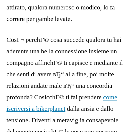
attirato, qualora numeroso o modico, lo fa
correre per gambe levate.
CosГ¬ perchГ© cosa succede qualora tu hai
aderente una bella connessione insieme un
compagno affinchГ© ti capisce e mediante il
che senti di avere вЂ“ alla fine, poi molte
relazioni andate male вЂ“ una concordia
profonda? CosicchГ© ti fai prendere
come
iscriversi a bikerplanet
dalla ansia e dallo
tensione. Diventi a meraviglia consapevole
del evento cosicchГ© le cose non possono