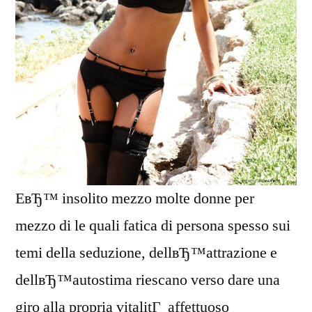
EвЂ™ insolito mezzo molte donne per
mezzo di le quali fatica di persona spesso sui
temi della seduzione, dellвЂ™attrazione e
dellвЂ™autostima riescano verso dare una
giro alla propria vitalitГ affettuoso