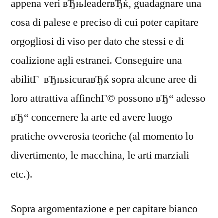
appena veri вЂњleaderвЂќ, guadagnare una
cosa di palese e preciso di cui poter capitare
orgogliosi di viso per dato che stessi e di
coalizione agli estranei. Conseguire una
abilitГ вЂњsicuraвЂќ sopra alcune aree di
loro attrattiva affinchГ© possono вЂ“ adesso
вЂ“ concernere la arte ed avere luogo
pratiche ovverosia teoriche (al momento lo
divertimento, le macchina, le arti marziali
etc.).
Sopra argomentazione e per capitare bianco