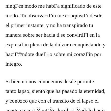
ningГєn modo me habГ­a significado de este
modo. Tu observaciГіn me conquistГі desde
el primer instante, y no ha transpirado tu
manera sobre ser hacia ti se convirtiГі en la
expresiГіn plena de la dulzura conquistando y
haciГ©ndote dueГ±o sobre mi corazГіn por
integro.
Si bien no nos conocemos desde permite
tanto lapso, siento que ha pasado la eternidad,
y conozco que con el transito de el lapso el
apego crecerГЎ mГЎs desplazГЎndolo hacia