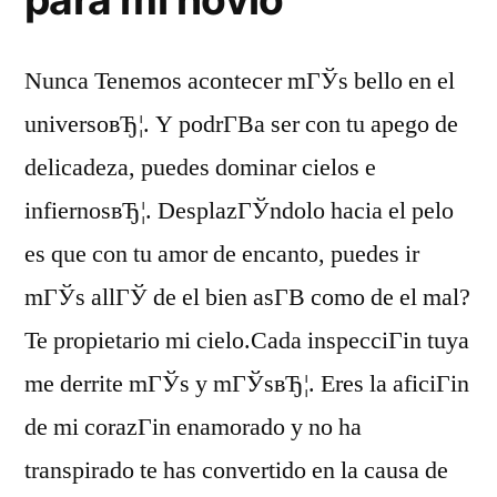
Nunca Tenemos acontecer mГЎs bello en el
universoвЂ¦. Y podrГ­В­a ser con tu apego de
delicadeza, puedes dominar cielos e
infiernosвЂ¦. DesplazГЎndolo hacia el pelo
es que con tu amor de encanto, puedes ir
mГЎs allГЎ de el bien asГ­В­ como de el mal?
Te propietario mi cielo.Cada inspecciГіn tuya
me derrite mГЎs y mГЎsвЂ¦. Eres la aficiГіn
de mi corazГіn enamorado y no ha
transpirado te has convertido en la causa de