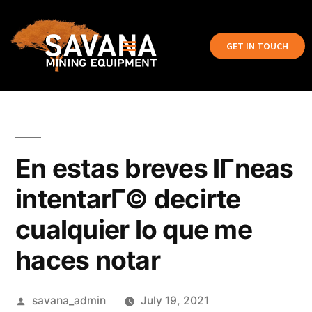
GET IN TOUCH
En estas breves lГ­neas
intentarГ© decirte
cualquier lo que me
haces notar
savana_admin
July 19, 2021