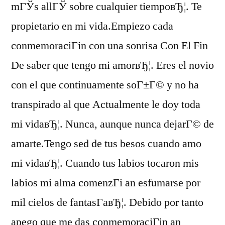
mГЎs allГЎ sobre cualquier tiempoвЂ¦. Te
propietario en mi vida.Empiezo cada
conmemoraciГіn con una sonrisa Con El Fin
De saber que tengo mi amorвЂ¦. Eres el novio
con el que continuamente soГ±Г© y no ha
transpirado al que Actualmente le doy toda
mi vidaвЂ¦. Nunca, aunque nunca dejarГ© de
amarte.Tengo sed de tus besos cuando amo
mi vidaвЂ¦. Cuando tus labios tocaron mis
labios mi alma comenzГі an esfumarse por
mil cielos de fantasГ­aвЂ¦. Debido por tanto
apego que me das conmemoraciГіn an