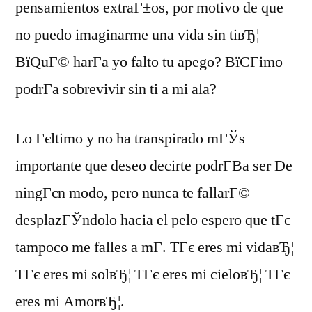
pensamientos extraГ±os, por motivo de que
no puedo imaginarme una vida sin tiвЂ¦
ВїQuГ© harГ­a yo falto tu apego? ВїCГіmo
podrГ­a sobrevivir sin ti a mi ala?
Lo Гєltimo y no ha transpirado mГЎs
importante que deseo decirte podrГ­В­a ser De
ningГєn modo, pero nunca te fallarГ©
desplazГЎndolo hacia el pelo espero que tГє
tampoco me falles a mГ­. TГє eres mi vidaвЂ¦
TГє eres mi solвЂ¦ TГє eres mi cieloвЂ¦ TГє
eres mi AmorвЂ¦.