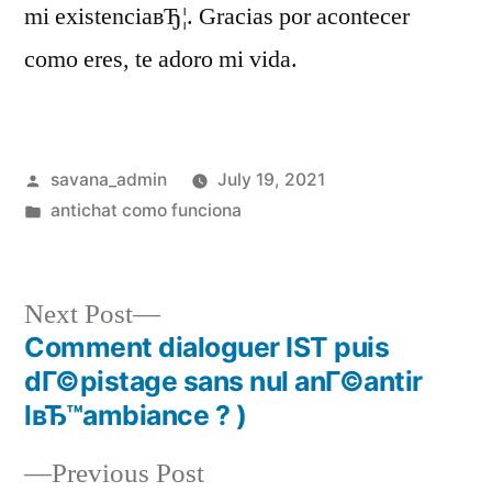
mi existenciaвЂ¦. Gracias por acontecer
como eres, te adoro mi vida.
savana_admin
July 19, 2021
antichat como funciona
Next Post
Comment dialoguer IST puis
dГ©pistage sans nul anГ©antir
lвЂ™ambiance ? )
Previous Post