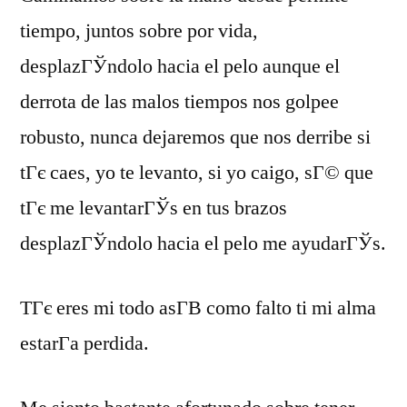
tiempo, juntos sobre por vida,
desplazГЎndolo hacia el pelo aunque el
derrota de las malos tiempos nos golpee
robusto, nunca dejaremos que nos derribe si
tГє caes, yo te levanto, si yo caigo, sГ© que
tГє me levantarГЎs en tus brazos
desplazГЎndolo hacia el pelo me ayudarГЎs.
TГє eres mi todo asГ­В­ como falto ti mi alma
estarГ­a perdida.