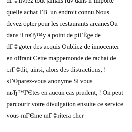
dГ©livrez tout jamais rdv dans n’importe
quelle achat Г­В un endroit connu Nous
devez opter pour les restaurants arcanesOu
dans il nвЂ™y a point de piГЁge de
dГ©goter des acquis Oubliez de innocenter
en offrant Cette mappemonde de rachat de
crГ©dit, ainsi, alors des distractions, !
sГ©parez-vous anonyme Si vous
nвЂ™ГЄtes en aucun cas prudent, ! On peut
parcourir votre divulgation ensuite ce service
vous-mГЄme mГ©ritera cher