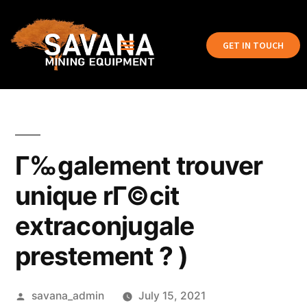
GET IN TOUCH
Г‰galement trouver
unique rГ©cit
extraconjugale
prestement ? )
savana_admin
July 15, 2021