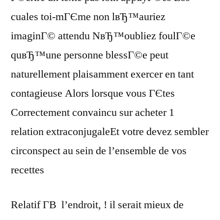
cuales toi-mГЄme non lвЂ™auriez
imaginГ© attendu NвЂ™oubliez foulГ©e
quвЂ™une personne blessГ©e peut
naturellement plaisamment exercer en tant
contagieuse Alors lorsque vous ГЄtes
Correctement convaincu sur acheter 1
relation extraconjugaleEt votre devez sembler
circonspect au sein de l’ensemble de vos
recettes
Relatif Г­В l’endroit, ! il serait mieux de