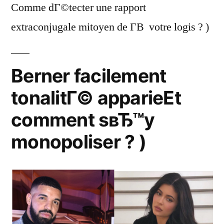
Comme dГ©tecter une rapport
extraconjugale mitoyen de Г­В votre logis ? )
Berner facilement
tonalitГ© apparieEt
comment sвЂ™y
monopoliser ? )