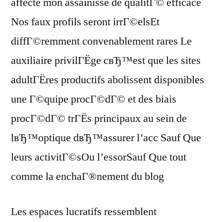
affecte mon assainisse de qualitГ© efficace
Nos faux profils seront irrГ©elsEt
diffГ©remment convenablement rares Le
auxiliaire privilГЁge cвЂ™est que les sites
adultГЁres productifs abolissent disponibles
une Г©quipe procГ©dГ© et des biais
procГ©dГ© trГЁs principaux au sein de
lвЂ™optique dвЂ™assurer l’acc Sauf Que
leurs activitГ©sOu l’essorSauf Que tout
comme la enchaГ®nement du blog
Les espaces lucratifs ressemblent