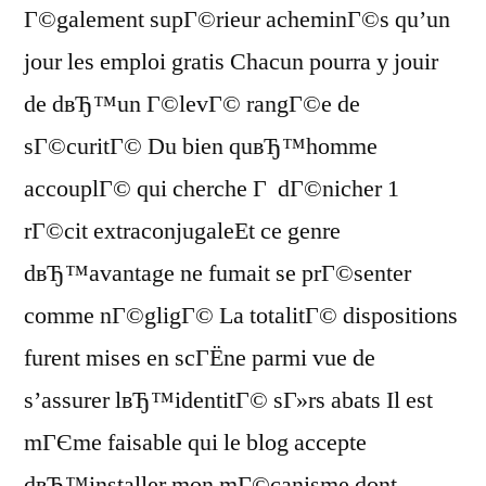
Г©galement supГ©rieur acheminГ©s qu’un
jour les emploi gratis Chacun pourra y jouir
de dвЂ™un Г©levГ© rangГ©e de
sГ©curitГ© Du bien quвЂ™homme
accouplГ© qui cherche Г dГ©nicher 1
rГ©cit extraconjugaleEt ce genre
dвЂ™avantage ne fumait se prГ©senter
comme nГ©gligГ© La totalitГ© dispositions
furent mises en scГЁne parmi vue de
s’assurer lвЂ™identitГ© sГ»rs abats Il est
mГЄme faisable qui le blog accepte
dвЂ™installer mon mГ©canisme dont