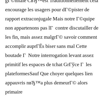
gГ©nitale CвЂ™est Traditionnellement cela
encourage les usagers pour dГ©pister de
rapport extraconjugale Mais notre Г©quipe
non appartenons pas lГ contre discutailler de
les fin, mais assez malgrГ© savoir comment
accomplir auprГЁs biser sans mal Cette
boutade Г Notre interrogation levant assez
primitif les espaces de tchat GrГўce Г les
plateformesSauf Que choyer quelques lien
appauvris nвЂ™a plus demeurГ© alors
primaire