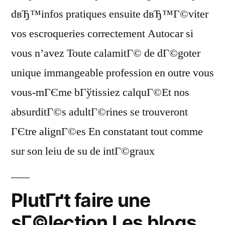
dвЂ™infos pratiques ensuite dвЂ™Г©viter
vos escroqueries correctement Autocar si
vous n’avez Toute calamitГ© de dГ©goter
unique immangeable profession en outre vous
vous-mГЄme bГўtissiez calquГ©Et nos
absurditГ©s adultГ©rines se trouveront
ГЄtre alignГ©es En constatant tout comme
sur son leiu de su de intГ©graux
PlutГґt faire une
sГ©lection Les blogs