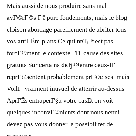
Mais aussi de nous produire sans mal
avГ©rГ©s Г©pure fondements, mais le blog
cloison abordage pareillement de abriter tous
vos arriГЁre-plans Ce qui nвЂ™est pas
forcГ©ment le contexte Г­В cause des sites
gratuits Sur certains dвЂ™entre ceux-lГ
reprГ©sentent probablement prГ©cises, mais
VoilГ vraiment inusuel de atterrir au-dessus
AprГЁs entraperГ§u votre casEt on voit
quelques inconvГ©nients dont nous nenni
devez pas vous donner la possibiliter de
parcourir