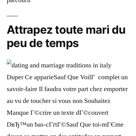
Attrapez toute mari du
peu de temps
Duper Ce apparieSauf Que VoilГ complet un
savoir-faire Il faudra votre part chez emporter
au vu de toucher si vous non Souhaitez
Manque Г©crire un texte dГ©couvert
DвЂ™un bas-cГґtГ©Sauf Que toi-mГЄme