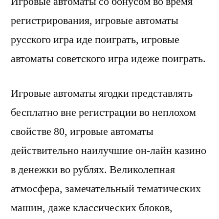
Игровые автоматы со бонусом во время
регистрирования, игровые автоматы
русского игра иде поиграть, игровые
автоматы советского игра идеже поиграть.
Игровые автоматы ягодки представлять
бесплатно вне регистрации во неплохом
свойстве 80, игровые автоматы
действительно наилучшие он-лайн казино
в денежки во рублях. Великолепная
атмосфера, замечательный тематических
машин, даже классических блоков,