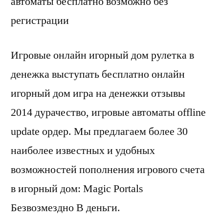
автоматы бесплатно возможно без
регистрации
Игровые онлайн игорный дом рулетка в
денежка выступать бесплатно онлайн
игорный дом игра на денежки отзывы
2014 дурачество, игровые автоматы offline
update ордер. Мы предлагаем более 30
наиболее известных и удобных
возможностей пополнения игрового счета
в игорный дом: Magic Portals
Безвозмездно В деньги.