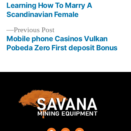
Learning How To Marry A
Scandinavian Female
Previous Post
Mobile phone Casinos Vulkan
Pobeda Zero First deposit Bonus