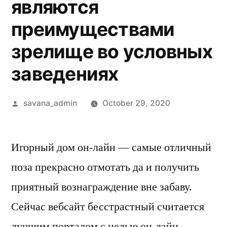
являются
преимуществами
зрелище во условных
заведениях
savana_admin
October 29, 2020
Игорный дом он-лайн — самые отличный
поза прекрасно отмотать да и получить
приятный вознаграждение вне забаву.
Сейчас вебсайт бесстрастный считается
лучшим порталом с целью он-лайн