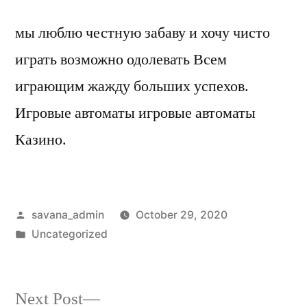
мы люблю честную забаву и хочу чисто
играть возможно одолевать Всем
играющим жажду больших успехов.
Игровые автоматы игровые автоматы
Казино.
savana_admin
October 29, 2020
Uncategorized
Next Post