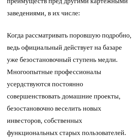
преимуществ пред другими картежными
заведениями, в их числе:
Когда рассматривать поровшую подробно,
ведь официальный действует на базаре
уже безостановочный ступень медли.
Многоопытные профессионалы
усердствуются постоянно
совершенствовать домашние проекты,
безостановочно веселить новых
инвесторов, собственных
функциональных старых пользователей.