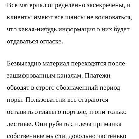
Все материал определённо засекречены, и
клиенты имеют все шансы не волноваться,
что какая-нибудь информация о них будет
отдаваться огласке.
Безвыездно материал переходятся после
зашифрованным каналам. Платежи
обводят в строго обозначенный период
поры. Пользователи все стараются
оставить отзывы о портале, и они только
лестные. Они рубить с плеча приманка
собственные мысли, довольно частенько