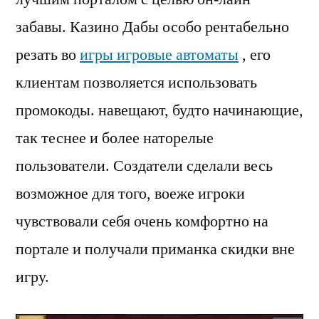
забавы. Казино Дабы особо рентабельно
резать во
игры игровые автоматы
, его
клиентам позволяется использовать
промокоды. навещают, будто начинающие,
так теснее и более наторелые
пользователи.
Создатели сделали весь
возможное для того, воеже игроки
чувствовали себя очень комфортно на
портале и получали приманка скидки вне
игру.