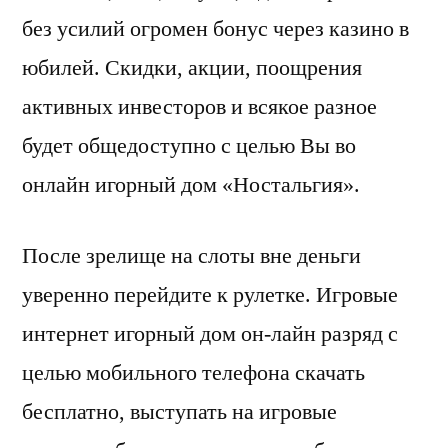
без усилий огромен бонус через казино в
юбилей. Скидки, акции, поощрения
активных инвесторов и всякое разное
будет общедоступно с целью Вы во
онлайн игорный дом «Ностальгия».
После зрелище на слоты вне деньги
уверенно перейдите к рулетке. Игровые
интернет игорный дом он-лайн разряд с
целью мобильного телефона скачать
бесплатно, выступать на игровые