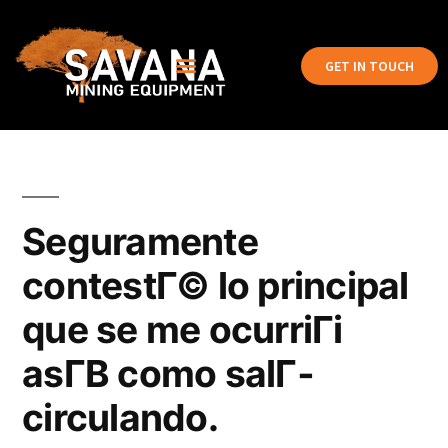
GET IN TOUCH
Seguramente
contestГ© lo principal
que se me ocurriГі
asГ­В­ como salГ­
circulando.