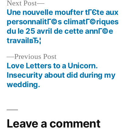
Next Post
Une nouvelle moufter tГЄte aux
personnalitГ©s climatГ©riques
du le 25 avril de cette annГ©e
travailвЂ¦
Previous Post
Love Letters to a Unicorn.
Insecurity about did during my
wedding.
Leave a comment