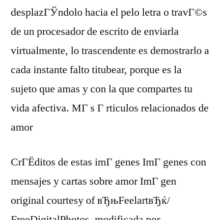
desplazГЎndolo hacia el pelo letra o travГ©s
de un procesador de escrito de enviarla
virtualmente, lo trascendente es demostrarlo a
cada instante falto titubear, porque es la
sujeto que amas y con la que compartes tu
vida afectiva. MГ s Г rticulos relacionados de
amor
CrГЁditos de estas imГ genes ImГ genes con
mensajes y cartas sobre amor ImГ gen
original courtesy of вЂњFeelartвЂќ/
FreeDigitalPhotos ,modificada por