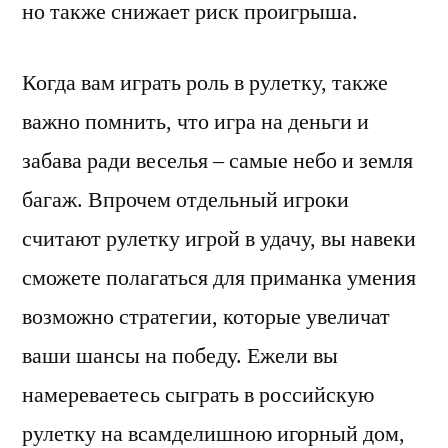
но также снижает риск проигрыша.
Когда вам играть роль в рулетку, также
важно помнить, что игра на деньги и
забава ради веселья – самые небо и земля
багаж. Впрочем отдельный игроки
считают рулетку игрой в удачу, вы навеки
сможете полагаться для приманка умения
возможно стратегии, которые увеличат
ваши шансы на победу. Ежели вы
намереваетесь сыграть в российскую
рулетку на всамделишною игорный дом,