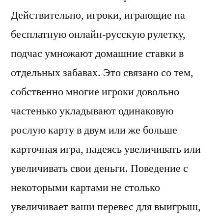
Действительно, игроки, играющие на
бесплатную онлайн-русскую рулетку,
подчас умножают домашние ставки в
отдельных забавах. Это связано со тем,
собственно многие игроки довольно
частенько укладывают одинаковую
рослую карту в двум или же больше
карточная игра, надеясь увеличивать или
увеличивать свои деньги. Поведение с
некоторыми картами не столько
увеличивает ваши перевес для выигрыш,