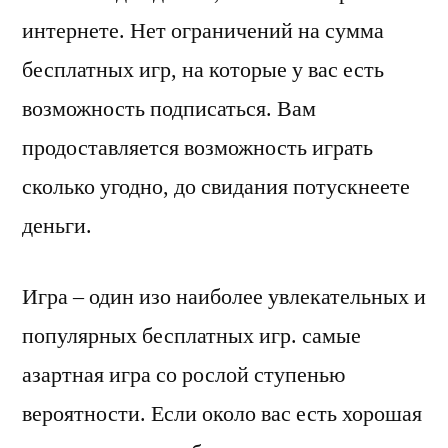
интернете. Нет ограничений на сумма
бесплатных игр, на которые у вас есть
возможность подписаться. Вам
продоставляется возможность играть
сколько угодно, до свидания потускнеете
деньги.
Игра – один изо наиболее увлекательных и
популярных бесплатных игр. самые
азартная игра со рослой ступенью
вероятности. Если около вас есть хорошая