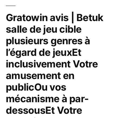
Gratowin avis | Betuk
salle de jeu cible
plusieurs genres à
l’égard de jeuxEt
inclusivement Votre
amusement en
publicOu vos
mécanisme à par-
dessousEt Votre