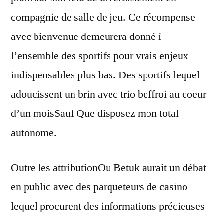
compagnie de salle de jeu. Ce récompense
avec bienvenue demeurera donné í
l’ensemble des sportifs pour vrais enjeux
indispensables plus bas. Des sportifs lequel
adoucissent un brin avec trio beffroi au coeur
d’un moisSauf Que disposez mon total
autonome.
Outre les attributionOu Betuk aurait un débat
en public avec des parqueteurs de casino
lequel procurent des informations précieuses