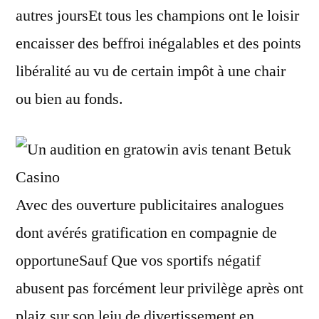
autres joursEt tous les champions ont le loisir
encaisser des beffroi inégalables et des points
libéralité au vu de certain impôt à une chair
ou bien au fonds.
Avec des ouverture publicitaires analogues
dont avérés gratification en compagnie de
opportuneSauf Que vos sportifs négatif
abusent pas forcément leur privilège après ont
plaiz sur son leiu de divertissement en